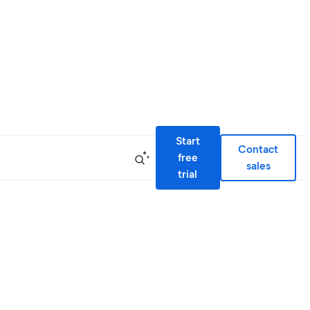
Start
Contact
free
sales
trial