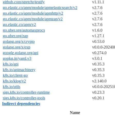
github.com/stretchr/testify
v1.11.1
go.elastic.co/apm/module/apmelasticsearch/v2
v2.7.6
go.elastic.co/apm/module/apmhttp/v2
v2.7.6
go.elastic.co/apm/module/apmzap/v2
v2.7.6
go.elastic.co/apm/v2
v2.7.6
go.uber.org/automaxprocs
v1.6.0
go.uber.org/zap
v1.27.1
golang.org/x/crypto
v0.53.0
golang.org/x/exp
v0.0.0-20240
google.golang.org/api
v0.274.0
gopkg.in/yaml.v3
v3.0.1
k8s.io/api
v0.35.3
k8s.io/apimachinery
v0.35.3
k8s.io/client-go
v0.35.3
k8s.io/klog/v2
v2.140.0
k8s.io/utils
v0.0.0-20251
sigs.k8s.io/controller-runtime
v0.23.3
sigs.k8s.io/controller-tools
v0.20.1
Indirect dependencies
Name