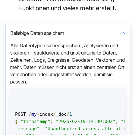
Funktionen und vieles mehr erstellt.
Beliebige Daten speichern
Alle Datentypen sicher speichern, analysieren und
skalieren – strukturierte und unstrukturierte Daten,
Zeitreihen, Logs, Ereignisse, Geodaten, Vektoren und
mehr. Daten müssen nicht erst an einen zentralen Ort
verschoben oder umgestaltet werden, damit sie
passen.
POST 
/
my
-
index
/
_doc
/
1
{
"timestamp"
:
"2025-02-19T14:30:00Z"
,
"log_
"message"
:
"Unauthorized access attempt dete