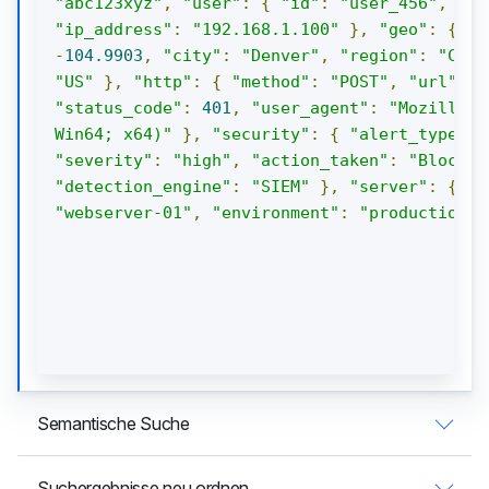
"abc123xyz"
,
"user"
:
{
"id"
:
"user_456"
,
"us
"ip_address"
:
"192.168.1.100"
},
"geo"
:
{
"l
-
104.9903
,
"city"
:
"Denver"
,
"region"
:
"Colo
"US"
},
"http"
:
{
"method"
:
"POST"
,
"url"
:
"
"status_code"
:
401
,
"user_agent"
:
"Mozilla/5
Win64; x64)"
},
"security"
:
{
"alert_type"
:
"severity"
:
"high"
,
"action_taken"
:
"Blocked
"detection_engine"
:
"SIEM"
},
"server"
:
{
"h
"webserver-01"
,
"environment"
:
"production"
Semantische Suche
Suchergebnisse neu ordnen