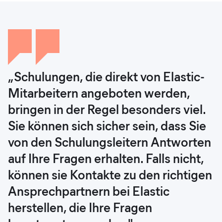
„Schulungen, die direkt von Elastic-
„Das Elastic-Training war
„Elastic Training ist ein weiterer
„Elastic stellt eine große Menge an
Mitarbeitern angeboten werden,
ausgezeichnet, insbesondere die
Bereich, der unserem Team geholfen
Schulungs- und
bringen in der Regel besonders viel.
Mentoren und das On-Demand- und
hat, herausragende Leistungen zu
Ausbildungsmaterialien zur
Sie können sich sicher sein, dass Sie
virtuelle Präsenztraining.“
erbringen. Viele Leute in meinem
Verfügung, die den Teammitgliedern
von den Schulungsleitern Antworten
Team haben an Online-Schulungen
die Sicherheit geben, Probleme
Kamyar Kojouri
auf Ihre Fragen erhalten. Falls nicht,
teilgenommen und Zertifizierungen
schnell anzugehen und zu lösen. Das
Director of Security Operations, ECI
können sie Kontakte zu den richtigen
in Elasticsearch Engineer, Data
bedeutet, dass jeder, vom Techniker
Ansprechpartnern bei Elastic
Analysis mit Kibana und
bis zum leitenden Analysten, seine
herstellen, die Ihre Fragen
Observability Engineer
Aufgabe versteht und eine aktive