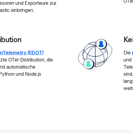
OTel
zessoren und Exporteure zur
astic einbringen.
ibution
Ke
penTelemetry (EDOT)
Die
tzte OTel-Distribution, die
und 
 und automatische
Tele
 Python und Node.js
sind
lang
weit