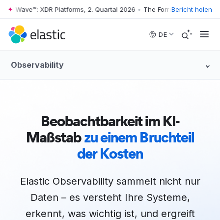
r Wave™: XDR Platforms, 2. Quartal 2026
•
The Forrester Wave™: XDR Pl
Bericht holen
Skip to main content
DE
Observability
Beobachtbarkeit im KI-
Maßstab
zu einem Bruchteil
der Kosten
Elastic Observability sammelt nicht nur
Daten – es versteht Ihre Systeme,
erkennt, was wichtig ist, und ergreift