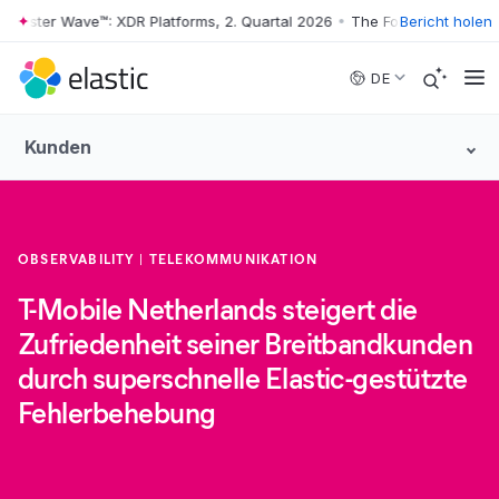
rester Wave™: XDR Platforms, 2. Quartal 2026
•
The Forrester Wave™: X
Bericht holen
Skip to main content
DE
Kunden
OBSERVABILITY
TELEKOMMUNIKATION
T-Mobile Netherlands steigert die
Zufriedenheit seiner Breitbandkunden
durch superschnelle Elastic-gestützte
Fehlerbehebung