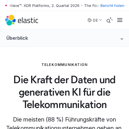
 Wave™: XDR Platforms, 2. Quartal 2026
•
The Forrester Wave™: XDR Pla
Bericht holen
Skip to main content
DE
Überblick
TELEKOMMUNIKATION
Die Kraft der Daten und
generativen KI für die
Telekommunikation
Die meisten (88 %) Führungskräfte von
Telekommunikationsunternehmen geben an,