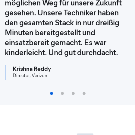
möglichen Weg für unsere Zukunft
skalierbare Plattform. So konnten wir
mit dem Elastic-System, das sie von
Oscar Narváez
gesehen. Unsere Techniker haben
von einem lediglich auf
uns bekommen haben, ist genau das
Tools & Analytic Monitoring Team Leader, Entel
den gesamten Stack in nur dreißig
Überwachung und Wartung
passiert.
Minuten bereitgestellt und
ausgerichteten Modell auf ein
Jeremy Foran
einsatzbereit gemacht. Es war
Modell umsteigen, das Innovation
Technology Specialist, BAI Communications
kinderleicht. Und gut durchdacht.
und Optimierung fördert.
Krishna Reddy
Álvaro Aldana
Director, Verizon
Global Video Monitoring Technical Lead, Telefónica
1
2
3
4