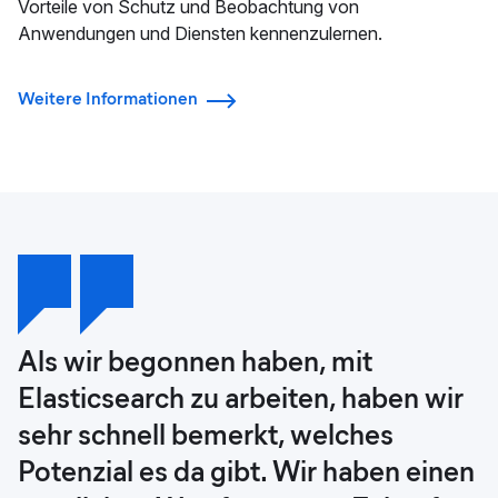
Vorteile von Schutz und Beobachtung von
Anwendungen und Diensten kennenzulernen.
Weitere Informationen
Als wir begonnen haben, mit
Der Elastic Stack ist das Rückgrat
Wir können jetzt neue und
Es kommt nicht oft vor, dass sich
Elasticsearch zu arbeiten, haben wir
unserer digitalen Transformation und
unterschiedliche Möglichkeiten zur
Vertrieb und Marketing darin einig
sehr schnell bemerkt, welches
ermöglicht uns Visibility in Entel als
Erkundung unserer Daten nutzen
sind, der IT sämtliche
Potenzial es da gibt. Wir haben einen
Ganzes.
und benötigen dazu nur eine einzige
Herzenswünsche zu erfüllen. Aber