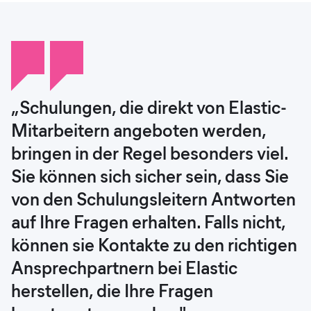
„Schulungen, die direkt von Elastic-
„Das Elastic-Training war
„Elastic Training ist ein weiterer
„Elastic stellt eine große Menge an
Mitarbeitern angeboten werden,
ausgezeichnet, insbesondere die
Bereich, der unserem Team geholfen
Schulungs- und
bringen in der Regel besonders viel.
Mentoren und das On-Demand- und
hat, herausragende Leistungen zu
Ausbildungsmaterialien zur
Sie können sich sicher sein, dass Sie
virtuelle Präsenztraining.“
erbringen. Viele Leute in meinem
Verfügung, die den Teammitgliedern
von den Schulungsleitern Antworten
Team haben an Online-Schulungen
die Sicherheit geben, Probleme
Kamyar Kojouri
auf Ihre Fragen erhalten. Falls nicht,
teilgenommen und Zertifizierungen
schnell anzugehen und zu lösen. Das
Director of Security Operations, ECI
können sie Kontakte zu den richtigen
in Elasticsearch Engineer, Data
bedeutet, dass jeder, vom Techniker
Ansprechpartnern bei Elastic
Analysis mit Kibana und
bis zum leitenden Analysten, seine
herstellen, die Ihre Fragen
Observability Engineer
Aufgabe versteht und eine aktive