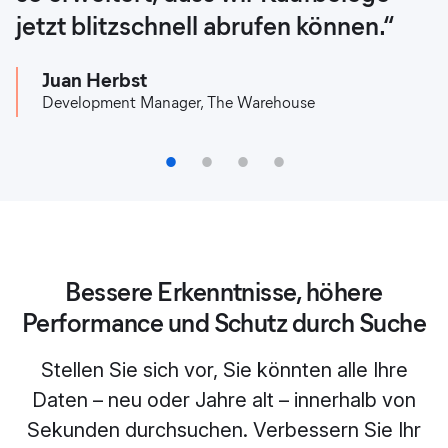
Alberto Resco Pérez
jetzt blitzschnell abrufen können.“
Plattform verbunden, um schnellere,
einer sicheren Umgebung erweitern
Engineering Manager, ShopBack
genauere und zuverlässigere
können.
Juan Herbst
Suchabfragen anbieten zu können.“
Development Manager, The Warehouse
OLX Security Team
Diego Peroni
Head of IT Development, Netshoes
1
2
3
4
Bessere Erkenntnisse, höhere
Performance und Schutz durch Suche
Stellen Sie sich vor, Sie könnten alle Ihre
Daten – neu oder Jahre alt – innerhalb von
Sekunden durchsuchen. Verbessern Sie Ihr