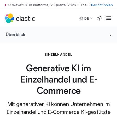
ter Wave™: XDR Platforms, 2. Quartal 2026
•
The Forrester Wave™: XDR 
Bericht holen
Skip to main content
DE
Überblick
EINZELHANDEL
Generative KI im
Einzelhandel und E-
Commerce
Mit generativer KI können Unternehmen im
Einzelhandel und E‑Commerce KI-gestützte