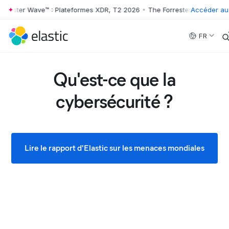
ster Wave™ : Plateformes XDR, T2 2026
•
The Forrester Wave™ : Platef
Accéder au
Skip to main content
FR
Qu'est-ce que la
cybersécurité ?
Lire le rapport d'Elastic sur les menaces mondiales