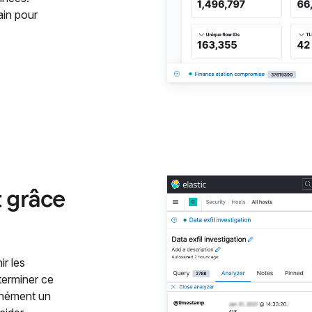
ain pour
 grâce
ir les
terminer ce
tanément un