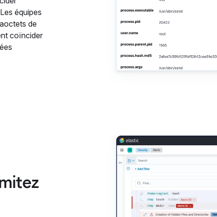
cider
 Les équipes
taoctets de
nt coïncider
nées
imitez