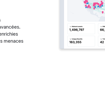
s
 avancées.
enrichies
les menaces