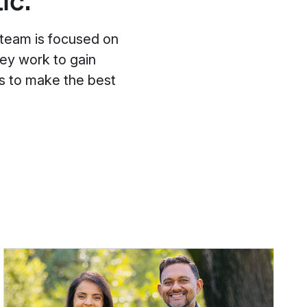
ic.
 team is focused on
ey work to gain
ss to make the best