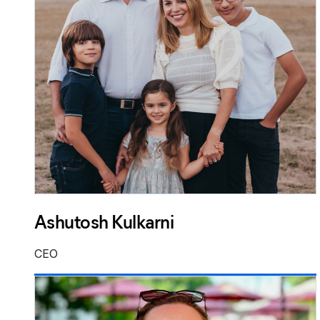
Ashutosh Kulkarni
CEO