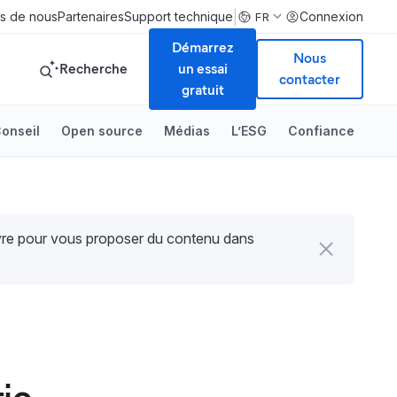
|
s de nous
Partenaires
Support technique
Connexion
FR
Démarrez
Nous
Recherche
un essai
contacter
gratuit
onseil
Open source
Médias
L’ESG
Confiance
uvre pour vous proposer du contenu dans