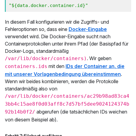
"${data.docker.container.id}"
In diesem Fall konfigurieren wir die Zugriffs- und
Fehleroptionen so, dass eine
Docker-Eingabe
verwendet wird. Die Docker-Eingabe sucht nach
Containerprotokollen unter ihrem Pfad (der Basispfad für
Docker-Logs, standardmäßig
. Wir geben
/var/lib/docker/containers)
mit den
IDs der Container an, die
containers.ids
mit unserer Vorlagenbedingung übereinstimmen
.
Wenn wir beides kombinieren, werden die Protokolle
standardmäßig also von
/var/lib/docker/containers/ac29b98ad83ca4
3bb4c15ae8f0d03aff8c7d57bf5dee9024124374b
abgerufen (die tatsächlichen IDs weichen
92b14b0f2/
von diesem Beispiel ab).
Schritt 7: Filebeat ausführen