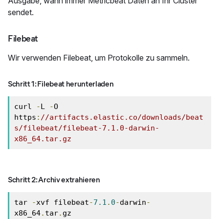
Ausgabe, wann immer Metricbeat Daten an Ihr Cluster
sendet.
Filebeat
Wir verwenden Filebeat, um Protokolle zu sammeln.
Schritt 1: Filebeat herunterladen
curl 
-
L 
-
O 
https
:
//artifacts.elastic.co/downloads/beat
s/filebeat/filebeat-7.1.0-darwin-
x86_64.tar.gz
Schritt 2: Archiv extrahieren
tar 
-
xvf filebeat
-
7.1
.
0
-
darwin
-
x86_64
.
tar
.
gz