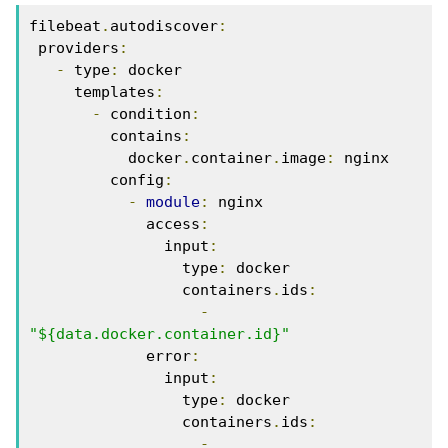
filebeat
.
autodiscover
:
 providers
:
-
 type
:
 docker

     templates
:
-
 condition
:
         contains
:
           docker
.
container
.
image
:
 nginx

         config
:
-
module
:
 nginx

             access
:
               input
:
                 type
:
 docker

                 containers
.
ids
:
-
"${data.docker.container.id}"
             error
:
               input
:
                 type
:
 docker

                 containers
.
ids
:
-