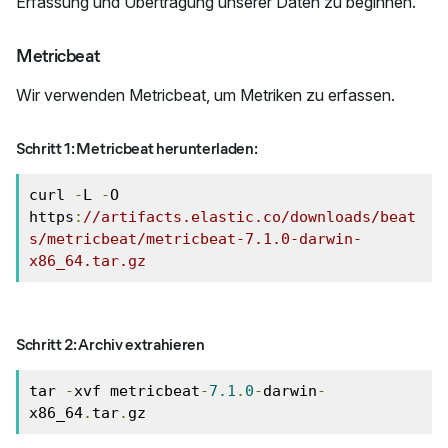
Erfassung und Übertragung unserer Daten zu beginnen.
Metricbeat
Wir verwenden Metricbeat, um Metriken zu erfassen.
Schritt 1: Metricbeat herunterladen:
curl 
-
L 
-
O 
https
:
//artifacts.elastic.co/downloads/beat
s/metricbeat/metricbeat-7.1.0-darwin-
x86_64.tar.gz
Schritt 2: Archiv extrahieren
tar 
-
xvf metricbeat
-
7.1
.
0
-
darwin
-
x86_64
.
tar
.
gz