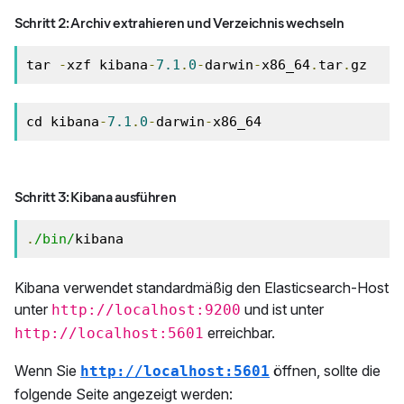
Schritt 2: Archiv extrahieren und Verzeichnis wechseln
tar 
-
xzf kibana
-
7.1
.
0
-
darwin
-
x86_64
.
tar
.
gz
cd kibana
-
7.1
.
0
-
darwin
-
x86_64
Schritt 3: Kibana ausführen
.
/bin/
kibana
Kibana verwendet standardmäßig den Elasticsearch-Host
unter
und ist unter
http://localhost:9200
erreichbar.
http://localhost:5601
Wenn Sie
öffnen, sollte die
http://localhost:5601
folgende Seite angezeigt werden: