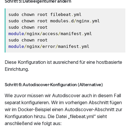
Schritt 5: Dateieigentümer ändern
sudo chown root filebeat
.
yml

sudo chown root modules
.
d
/
nginx
.
yml

sudo chown root 
module
/
nginx
/
access
/
manifest
.
yml

sudo chown root 
module
/
nginx
/
error
/
manifest
.
yml
Diese Konfiguration ist ausreichend für eine hostbasierte
Einrichtung.
Schritt 6: Autodiscover-Konfiguration (Alternative)
Wie zuvor müssen wir Autodiscover auch in diesem Fall
separat konfigurieren. Wir im vorherigen Abschnitt fügen
wir im Docker-Beispiel einen Autodiscover-Abschnitt zur
Konfiguration hinzu. Die Datei „filebeat.yml“ sieht
anschließend wie folgt aus: