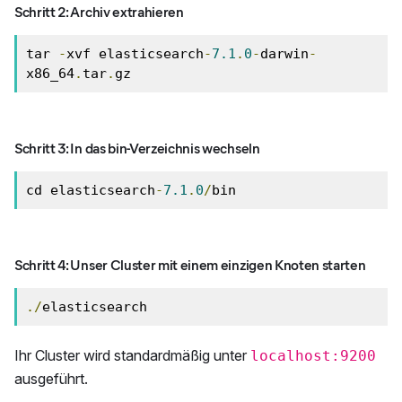
Schritt 2: Archiv extrahieren
tar 
-
xvf elasticsearch
-
7.1
.
0
-
darwin
-
x86_64
.
tar
.
gz
Schritt 3: In das bin-Verzeichnis wechseln
cd elasticsearch
-
7.1
.
0
/
bin
Schritt 4: Unser Cluster mit einem einzigen Knoten starten
./
elasticsearch
Ihr Cluster wird standardmäßig unter
localhost:9200
ausgeführt.