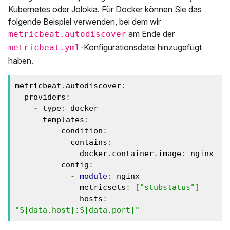
Kubernetes oder Jolokia. Für Docker können Sie das
folgende Beispiel verwenden, bei dem wir
am Ende der
metricbeat.autodiscover
-Konfigurationsdatei hinzugefügt
metricbeat.yml
haben.
metricbeat
.
autodiscover
:
  providers
:
-
 type
:
 docker

      templates
:
-
 condition
:
            contains
:
              docker
.
container
.
image
:
 nginx

          config
:
-
module
:
 nginx

              metricsets
:
[
"stubstatus"
]
              hosts
:
"${data.host}:${data.port}"