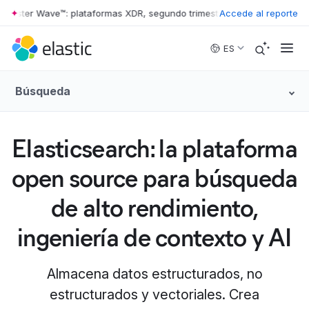
ester Wave™: plataformas XDR, segundo trimestre de 2026
Accede al reporte
•
The Forres
Skip to main content
ES
Búsqueda
Elasticsearch: la plataforma
open source para búsqueda
de alto rendimiento,
ingeniería de contexto y AI
Almacena datos estructurados, no
estructurados y vectoriales. Crea