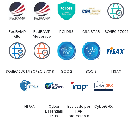
FedRAMP
FedRAMP
PCI DSS
CSA STAR
ISO/IEC 27001
Alto
Moderado
ISO/IEC 27017
ISO/IEC 27018
SOC 2
SOC 3
TISAX
HIPAA
Cyber
Evaluado por
CyberGRX
Essentials
IRAP:
Plus
protegido B