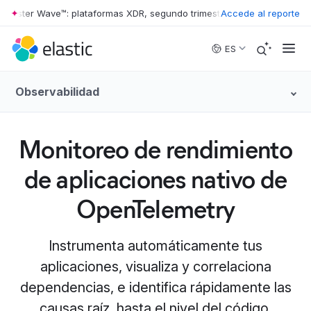
rester Wave™: plataformas XDR, segundo trimestre de 2026
Accede al reporte
•
The Forre
Skip to main content
ES
Observabilidad
Monitoreo de rendimiento
de aplicaciones nativo de
OpenTelemetry
Instrumenta automáticamente tus
aplicaciones, visualiza y correlaciona
dependencias, e identifica rápidamente las
causas raíz, hasta el nivel del código.