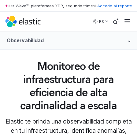
ter Wave™: plataformas XDR, segundo trimestre de 2026
Accede al reporte
•
The Forrest
Skip to main content
ES
Observabilidad
Monitoreo de
infraestructura para
eficiencia de alta
cardinalidad a escala
Elastic te brinda una observabilidad completa
en tu infraestructura, identifica anomalías,