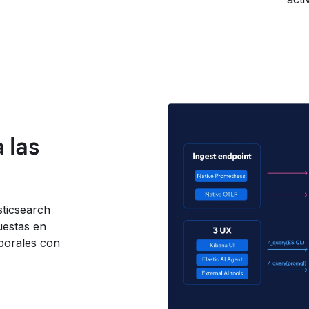
 las
ticsearch
uestas en
porales con