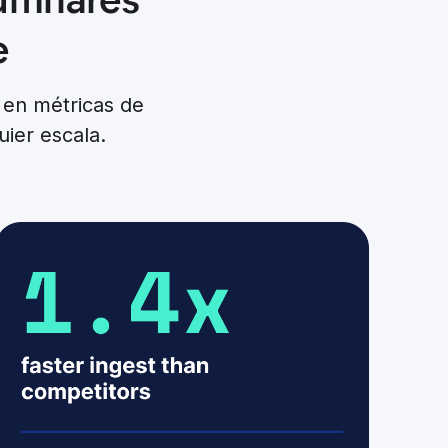
e
 en métricas de
ier escala.