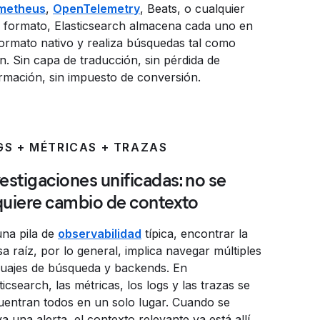
metheus
,
OpenTelemetry
, Beats, o cualquier
o formato, Elasticsearch almacena cada uno en
ormato nativo y realiza búsquedas tal como
n. Sin capa de traducción, sin pérdida de
rmación, sin impuesto de conversión.
GS + MÉTRICAS + TRAZAS
estigaciones unificadas: no se
quiere cambio de contexto
una pila de
observabilidad
típica, encontrar la
a raíz, por lo general, implica navegar múltiples
guajes de búsqueda y backends. En
ticsearch, las métricas, los logs y las trazas se
uentran todos en un solo lugar. Cuando se
va una alerta, el contexto relevante ya está allí.