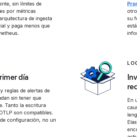
nte, sin límites de
Pro
nes por métricas
otr
rquitectura de ingesta
su f
rial y paga menos que
está
metheus.
info
LO
imer día
Inv
re
y reglas de alertas de
adan sin tener que
En 
. Tanto la escritura
caus
 OTLP son compatibles.
len
de configuración, no un
Elas
enc
acti