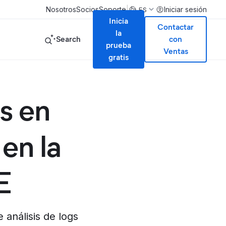
|
Nosotros
Socios
Soporte
Iniciar sesión
ES
Inicia
Contactar
la
Search
con
prueba
Ventas
gratis
s en
en la
E
 análisis de logs