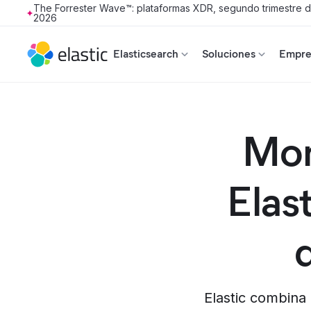
The Forrester Wave™: plataformas XDR, segundo trimestre 
2026
Skip to main content
Elasticsearch
Soluciones
Empres
Mon
Elas
Elastic combina 