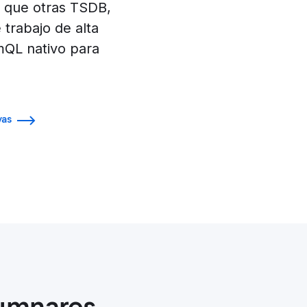
s que otras TSDB,
trabajo de alta
mQL nativo para
vas
lumnares