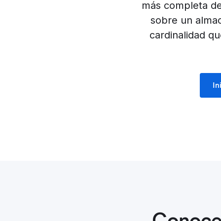
más completa del
sobre un almac
cardinalidad q
In
Conoce 