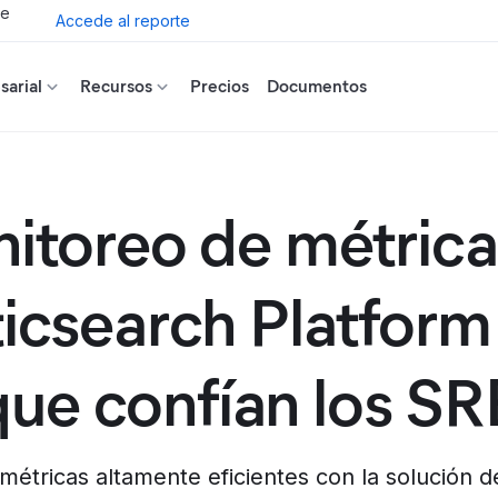
de
Accede al reporte
arial
Recursos
Precios
Documentos
itoreo de métrica
ticsearch Platform 
que confían los SR
métricas altamente eficientes con la solución de