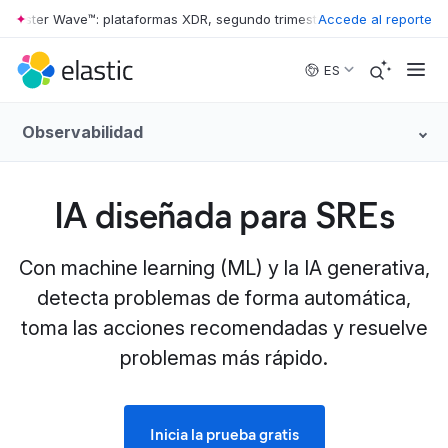
ester Wave™: plataformas XDR, segundo trimestre de 2026
Accede al reporte
•
The Forre
Skip to main content
ES
Observabilidad
IA diseñada para SREs
Con machine learning (ML) y la IA generativa,
detecta problemas de forma automática,
toma las acciones recomendadas y resuelve
problemas más rápido.
Inicia la prueba gratis