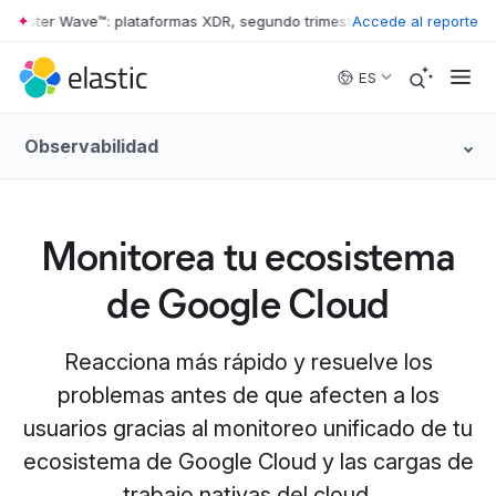
ester Wave™: plataformas XDR, segundo trimestre de 2026
Accede al reporte
•
The Forres
Skip to main content
ES
Observabilidad
Monitorea tu ecosistema
de Google Cloud
Reacciona más rápido y resuelve los
problemas antes de que afecten a los
usuarios gracias al monitoreo unificado de tu
ecosistema de Google Cloud y las cargas de
trabajo nativas del cloud.