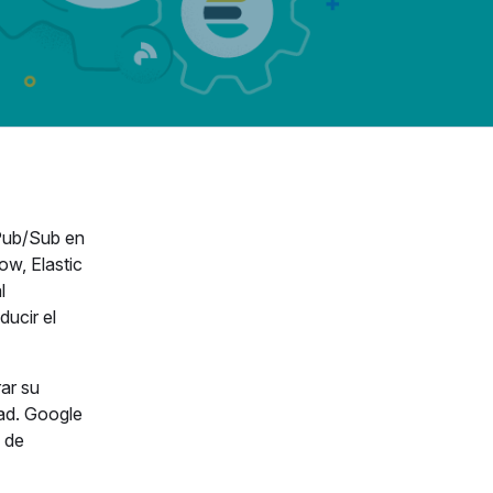
 Pub/Sub en
ow, Elastic
l
ducir el
ar su
dad. Google
s de