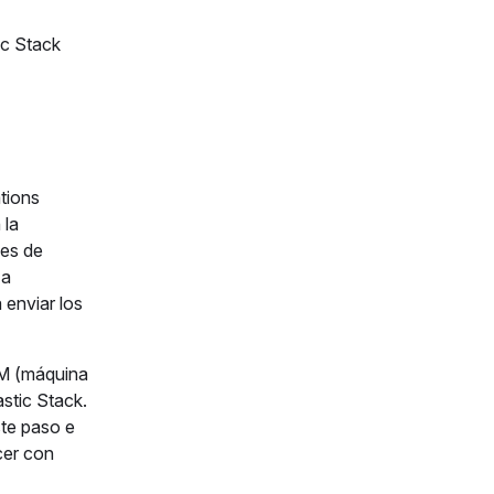
ic Stack
tions
 la
nes de
 a
 enviar los
 VM (máquina
stic Stack.
ste paso e
cer con