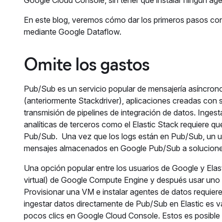
Google Cloud Console, sin tener que instalar ningún a
En este blog, veremos cómo dar los primeros pasos con 
mediante Google Dataflow.
Omite los gastos
Pub/Sub es un servicio popular de mensajería asíncrono
(anteriormente Stackdriver), aplicaciones creadas con 
transmisión de pipelines de integración de datos. Inges
analíticas de terceros como el Elastic Stack requiere q
Pub/Sub. Una vez que los logs están en Pub/Sub, un us
mensajes almacenados en Google Pub/Sub a soluciones 
Una opción popular entre los usuarios de Google y Elast
virtual) de Google Compute Engine y después usar uno 
Provisionar una VM e instalar agentes de datos requier
ingestar datos directamente de Pub/Sub en Elastic es 
pocos clics en Google Cloud Console. Estos es posibl