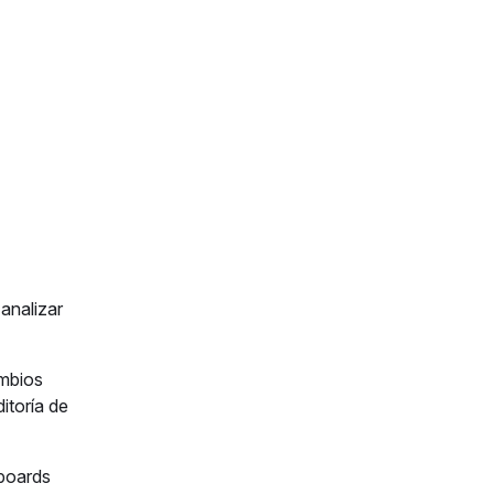
analizar
ambios
itoría de
hboards