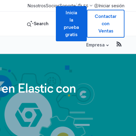
|
Nosotros
Socios
Soporte
Iniciar sesión
ES
Inicia
Contactar
la
Search
con
prueba
Ventas
gratis
Empresa
en Elastic con