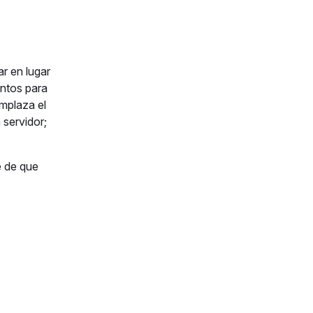
r en lugar
untos para
emplaza el
 servidor;
e de que