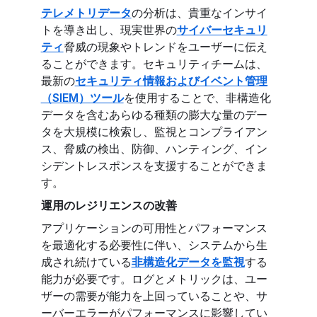
テレメトリデータ
の分析は、貴重なインサイ
トを導き出し、現実世界の
サイバーセキュリ
ティ
脅威の現象やトレンドをユーザーに伝え
ることができます。セキュリティチームは、
最新の
セキュリティ情報およびイベント管理
（SIEM）ツール
を使用することで、非構造化
データを含むあらゆる種類の膨大な量のデー
タを大規模に検索し、監視とコンプライアン
ス、脅威の検出、防御、ハンティング、イン
シデントレスポンスを支援することができま
す。
運用のレジリエンスの改善
アプリケーションの可用性とパフォーマンス
を最適化する必要性に伴い、システムから生
成され続けている
非構造化データを監視
する
能力が必要です。ログとメトリックは、ユー
ザーの需要が能力を上回っていることや、サ
ーバーエラーがパフォーマンスに影響してい