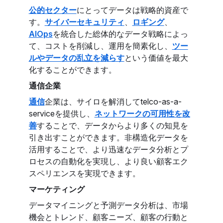
公的セクター
にとってデータは戦略的資産で
す。
サイバーセキュリティ
、
ロギング
、
AIOps
を統合した総体的なデータ戦略によっ
て、コストを削減し、運用を簡素化し、
ツー
ルやデータの乱立を減らす
という価値を最大
化することができます。
通信企業
通信
企業は、サイロを解消してtelco-as-a-
serviceを提供し、
ネットワークの可用性を改
善
することで、データからより多くの知見を
引き出すことができます。非構造化データを
活用することで、より迅速なデータ分析とプ
ロセスの自動化を実現し、より良い顧客エク
スペリエンスを実現できます。
マーケティング
データマイニングと予測データ分析は、市場
機会とトレンド、顧客ニーズ、顧客の行動と