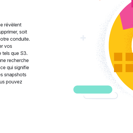
se révèlent
upprimer, soit
votre conduite.
er vos
 tels que S3.
 une recherche
e qui signifie
les snapshots
Vous pouvez