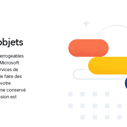
objets
terrogeables
 Microsoft
rvices de
de faire des
 votre
lume conservé
ssion est