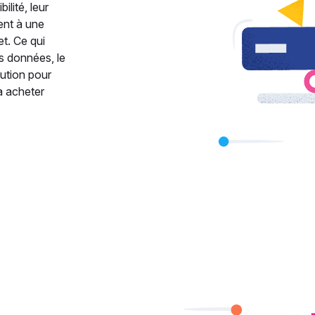
ilité, leur
ent à une
et. Ce qui
os données, le
lution pour
à acheter