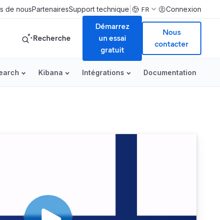
|
s de nous
Partenaires
Support technique
Connexion
FR
Démarrez
Nous
Recherche
un essai
contacter
gratuit
search
Kibana
Intégrations
Documentation