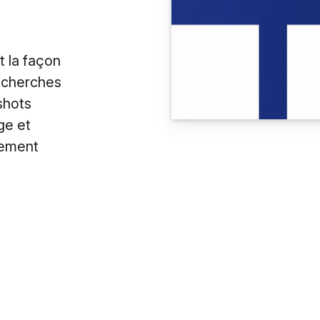
t la façon
echerches
shots
ge et
uement