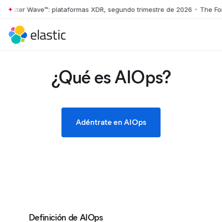
ster Wave™: plataformas XDR, segundo trimestre de 2026
•
The Forrest
Skip to main content
¿Qué es AIOps?
Adéntrate en AIOps
Definición de AIOps