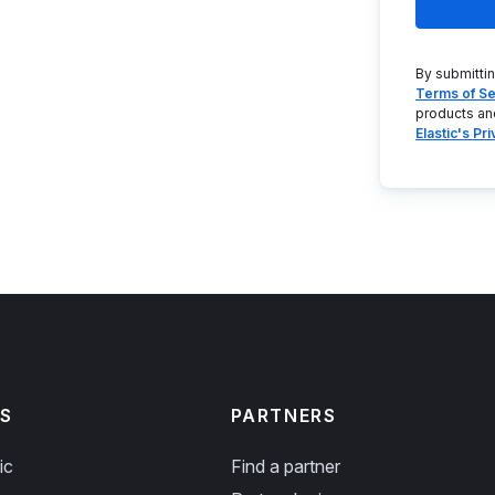
By submitti
Terms of Se
products an
Elastic's Pr
S
PARTNERS
ic
Find a partner