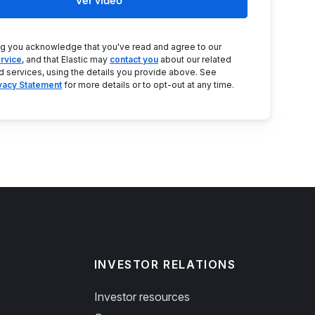
Ver video
ng you acknowledge that you've read and agree to our
rvice
, and that Elastic may
contact you
about our related
d services, using the details you provide above. See
ivacy Statement
for more details or to opt-out at any time.
INVESTOR RELATIONS
Investor resources