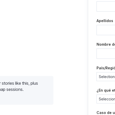
Apellidos
Nombre d
País/Regi
stories like this, plus
map sessions.
¿En qué e
Caso de 