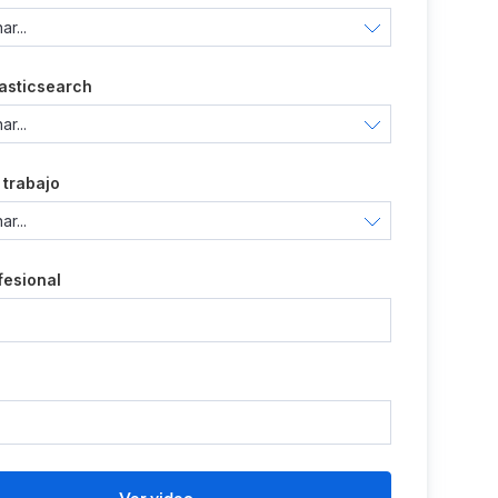
lasticsearch
 trabajo
fesional