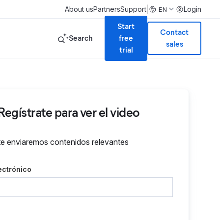
|
About us
Partners
Support
Login
EN
Start
Contact
Search
free
sales
trial
Regístrate para ver el video
e enviaremos contenidos relevantes
ectrónico