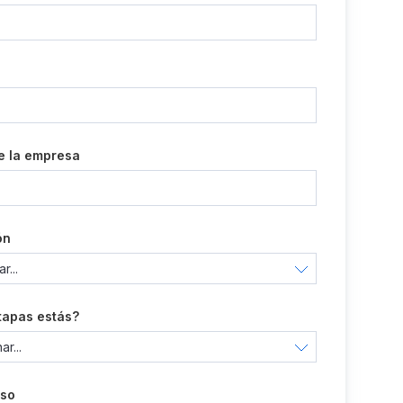
e la empresa
ón
tapas estás?
uso