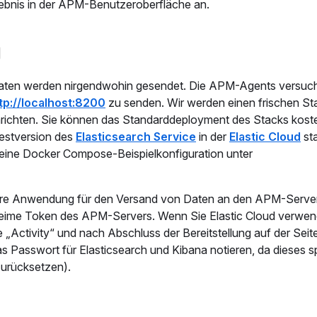
ebnis in der APM-Benutzeroberfläche an.
g
e Daten werden nirgendwohin gesendet. Die APM-Agents versuc
tp://localhost:8200
zu senden. Wir werden einen frischen St
richten. Sie können das Standarddeployment des Stacks kost
Testversion des
Elasticsearch Service
in der
Elastic Cloud
sta
 eine Docker Compose-Beispielkonfiguration unter
 Ihre Anwendung für den Versand von Daten an den APM-Serve
heime Token des APM-Servers. Wenn Sie Elastic Cloud verwen
e „Activity“ und nach Abschluss der Bereitstellung auf der Sei
s Passwort für Elasticsearch und Kibana notieren, da dieses sp
zurücksetzen).