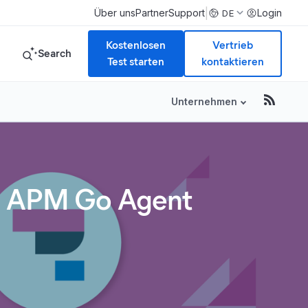
|
Über uns
Partner
Support
Login
DE
Kostenlosen
Vertrieb
Search
Test starten
kontaktieren
Unternehmen
ic APM Go Agent