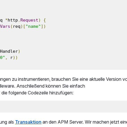
q 
*
http
.
Request
)
{
Vars
(
req
)[
"name"
])
Handler
)
0"
,
 r
))
ngen zu instrumentieren, brauchen Sie eine aktuelle Version v
iddleware. Anschließend können Sie einfach
 die folgende Codezeile hinzufügen:
ung als
Transaktion
an den APM Server. Wir machen jetzt ein