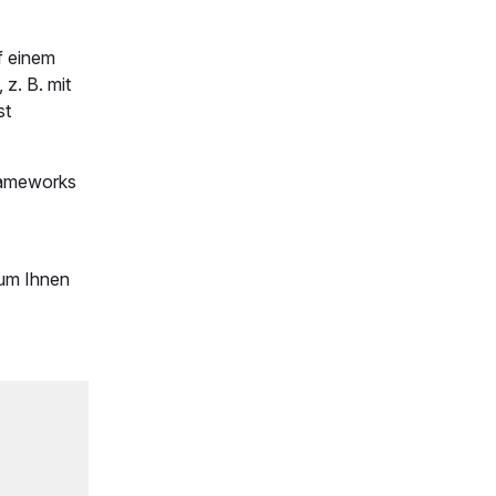
f einem
z. B. mit
st
rameworks
 um Ihnen