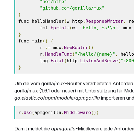
"net/http"
"github.com/gorilla/mux"
)
func helloHandler
(
w http
.
ResponseWriter
,
 re
        fmt
.
Fprintf
(
w
,
"Hello, %s!\n"
,
 mux
.
}
func main
()
{
        r 
:=
 mux
.
NewRouter
()
        r
.
HandleFunc
(
"/hello/{name}"
,
 hello
        log
.
Fatal
(
http
.
ListenAndServe
(
":800
}
Um die vom gorilla/mux-Router verarbeiteten Anforderu
gorilla/mux (1.6.1 oder neuer) mit Unterstützung für M
go.elastic.co/apm/module/apmgorilla
importieren und
r
.
Use
(
apmgorilla
.
Middleware
())
Damit meldet die
apmgorilla
-Middleware jede Anforder