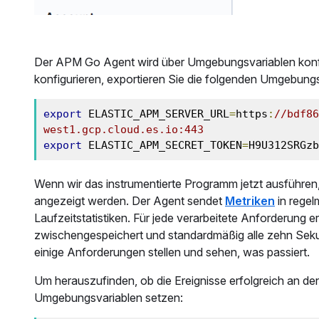
Der APM Go Agent wird über Umgebungsvariablen konf
konfigurieren, exportieren Sie die folgenden Umgebung
export
 ELASTIC_APM_SERVER_URL
=
https
:
//bdf86
west1.gcp.cloud.es.io:443
export
 ELASTIC_APM_SECRET_TOKEN
=
H9U312SRGzb
Wenn wir das instrumentierte Programm jetzt ausführen
angezeigt werden. Der Agent sendet
Metriken
in rege
Laufzeitstatistiken. Für jede verarbeitete Anforderung
zwischengespeichert und standardmäßig alle zehn Seku
einige Anforderungen stellen und sehen, was passiert.
Um herauszufinden, ob die Ereignisse erfolgreich an d
Umgebungsvariablen setzen: