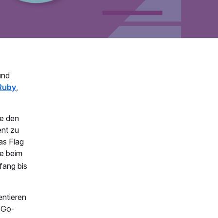
und
Ruby
,
ie den
ent zu
as Flag
se beim
fang bis
entieren
 Go-