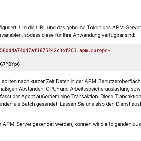
iguriert. Um die URL und das geheime Token des APM-Server
svariablen, sodass diese für Ihre Anwendung verfügbar sind:
58ddda74d47af1875242c3ef203.apm.europe-
G7M0Yp6
, sollten nach kurzer Zeit Daten in der APM-Benutzeroberfläc
lmäßigen Abständen: CPU- und Arbeitsspeicherauslastung sow
 erfasst der Agent außerdem eine Transaktion. Diese Transakti
nden als Batch gesendet. Lassen Sie uns also den Dienst aus
en APM-Server gesendet werden, können wir die folgenden zus