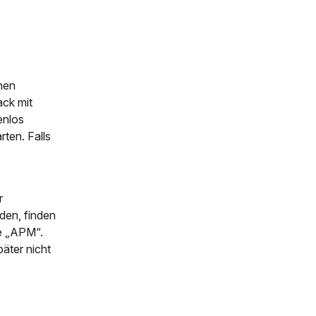
hen
ack mit
enlos
rten. Falls
r
den, finden
te „APM“.
äter nicht