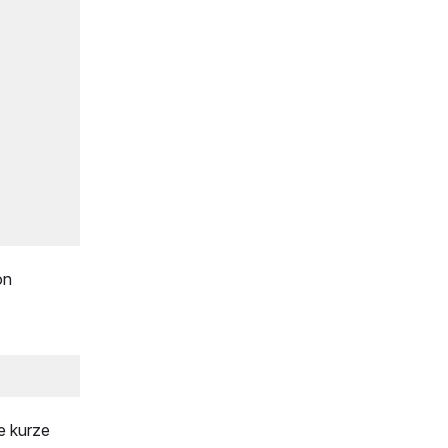
on
e kurze