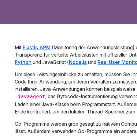
Mit
Elastic APM
(Monitoring der Anwendungsleistung) e
Transparenz für verteilte Arbeitslasten mit offizieller U
Python
und JavaScript (
Node.js
und
Real User Monit
Um diese Leistungseinblicke zu erhalten, müssen Sie I
Code Ihrer Anwendung, um deren Verhalten zu messen. F
installieren. Java-Anwendungen können beispielsweise 
, das Bytecode-Instrumentierung verwende
‑javaagent
Laden einer Java-Klasse beim Programmstart. Außerdem 
Ende kontrolliert, um den lokalen Thread-Speicher zum
Go-Programme werden grob gesagt zu nativem Computerco
lässt. Außerdem verwenden Go-Programme ein anderes 