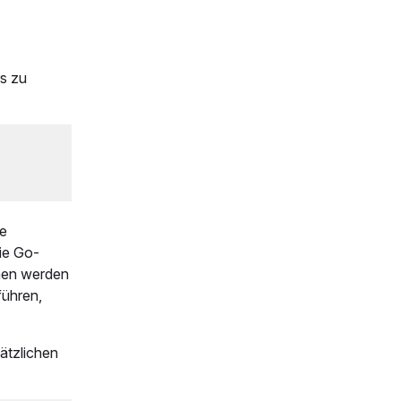
s zu
he
ie Go-
onen werden
führen,
ätzlichen