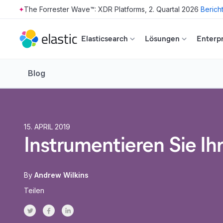
The Forrester Wave™: XDR Platforms, 2. Quartal 2026
Berich
Skip to main content
Elasticsearch
Lösungen
Enterpr
Blog
15. APRIL 2019
Instrumentieren Sie I
By
Andrew Wilkins
Teilen
Share on Twitter
Share on Facebook
Share on LinkedInr