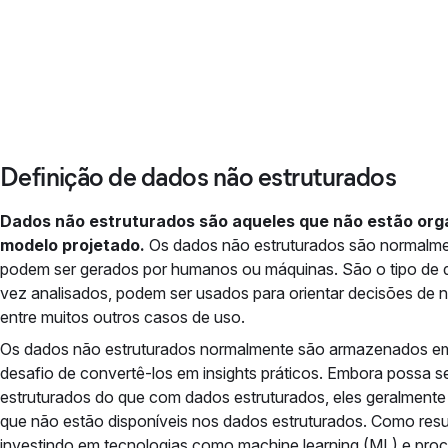
Definição de dados não estruturados
Dados não estruturados são aqueles que não estão org
modelo projetado.
Os dados não estruturados são normalme
podem ser gerados por humanos ou máquinas. São o tipo de d
vez analisados, podem ser usados para orientar decisões de n
entre muitos outros casos de uso.
Os dados não estruturados normalmente são armazenados em 
desafio de convertê-los em insights práticos. Embora possa se
estruturados do que com dados estruturados, eles geralmente
que não estão disponíveis nos dados estruturados. Como resu
investindo em tecnologias como machine learning (ML) e pro