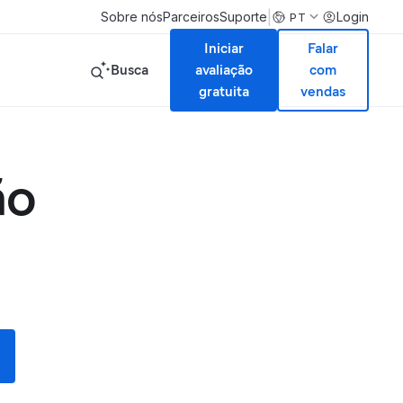
|
Sobre nós
Parceiros
Suporte
Login
PT
Iniciar
Falar
Busca
avaliação
com
gratuita
vendas
ão