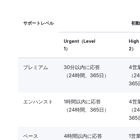
サポートレベル
初動
Urgent（Level
High
1）
2）
プレミアム
30分以内に応答
4営
（24時間、365日）
（2
36
エンハンスト
1時間以内に応答
4営
（24時間、365日）
（2
36
ベース
4時間以内に応答
1営