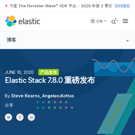
 季度 The Forrester Wave™ XDR 平台
•
2026 年第 2 季度 The Forrester 
访问报告
Skip to main content
CN
博客
JUNE 16, 2020
产品发布
Elastic Stack 7.8.0 重磅发布
By
Steve Kearns
Angelos Kottas
分享
Share on Twitter
Share on Facebook
Share on LinkedInr