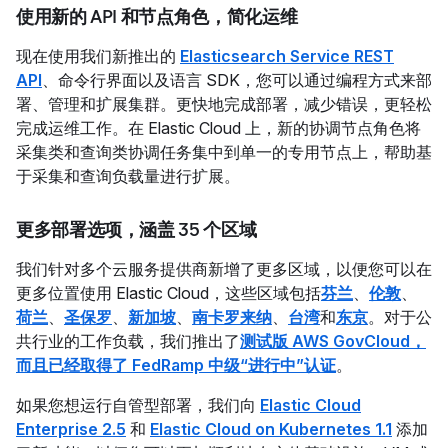
使用新的 API 和节点角色，简化运维
现在使用我们新推出的
Elasticsearch Service REST
API
、命令行界面以及语言 SDK，您可以通过编程方式来部
署、管理和扩展集群。更快地完成部署，减少错误，更轻松
完成运维工作。在 Elastic Cloud 上，新的协调节点角色将
采集类和查询类协调任务集中到单一的专用节点上，帮助基
于采集和查询负载量进行扩展。
更多部署选项，涵盖 35 个区域
我们针对多个云服务提供商新增了更多区域，以便您可以在
更多位置使用 Elastic Cloud，这些区域包括
芬兰
、
伦敦
、
荷兰
、
圣保罗
、
新加坡
、
南卡罗来纳
、
台湾
和
东京
。对于公
共行业的工作负载，我们推出了
测试版 AWS GovCloud，
而且已经取得了 FedRamp 中级“进行中”认证
。
如果您想运行自管型部署，我们向
Elastic Cloud
Enterprise 2.5
和
Elastic Cloud on Kubernetes 1.1
添加