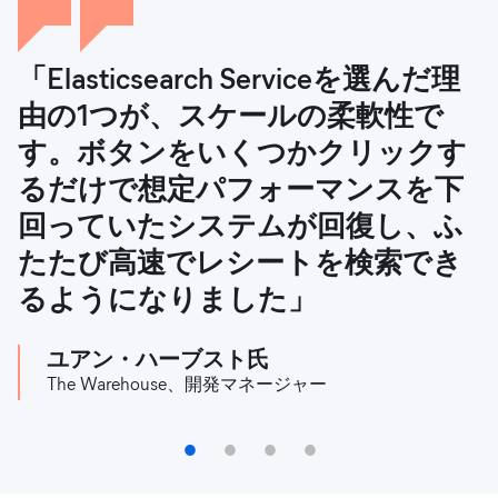
「Elasticsearch Serviceを選んだ理
「Elasticsearchのおかげでeコマー
「eコマースにとって最大の課題は
「OLXはミッションクリティカル
由の1つが、スケールの柔軟性で
スプラットフォームを開発できた
不正取引です。Elasticの機械学習
なデータをElasticセキュリティで
す。ボタンをいくつかクリックす
上、あらゆる領域が効率的になり
が、この問題に対処する上で大き
保護しています。ローカルな取引
るだけで想定パフォーマンスを下
ました。現在は、自社店舗とパー
な希望をもたらしています」
プラットフォームのネットワーク
回っていたシステムが回復し、ふ
トナー店舗の両方がこのプラット
を安全な環境で強化、拡張するこ
アルベルト・レスコ・ペレス氏
たたび高速でレシートを検索でき
フォームでつながっています。ク
とができ、私たちにとっても、お
ShopBack、エンジニアリングマネージャー
るようになりました」
エリの精度が上がり、時間の短縮
客様にとっても安心です」
と、クエリの信頼性の向上も実現
ユアン・ハーブスト氏
OLXセキュリティチーム
しました」
The Warehouse、開発マネージャー
ディエゴ・ペローニ氏
Netshoes、IT開発責任者
1
2
3
4