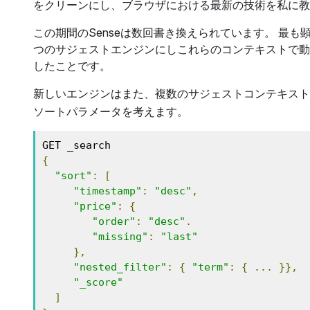
をクリーンにし、ブラウザにおける最新の技術を私に教
この期間のSenseは数回書き換えられています。 最も
つのサジェストエンジンにしこれらのコンテキストで動
したことです。
新しいエンジンはまた、複数のサジェストコンテキスト
ソートパラメータを考えます。
{
"sort"
:
[
"timestamp"
:
"desc"
,
"price"
:
{
"order"
:
"desc"
.
"missing"
:
"last"
},
"nested_filter"
:
{
"term"
:
{
...
}},
"_score"
]