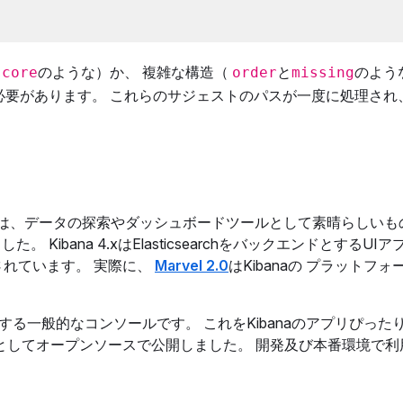
のような）か、 複雑な構造（
と
のよう
score
order
missing
必要があります。 これらのサジェストのパスが一度に処理され
ました。 これは、データの探索やダッシュボードツールとして素晴らしい
Kibana 4.xはElasticsearchをバックエンドとするUI
されています。 実際に、
Marvel 2.0
はKibanaの プラットフ
とやりとりする一般的なコンソールです。 これをKibanaのアプリぴっ
プリとしてオープンソースで公開しました。 開発及び本番環境で