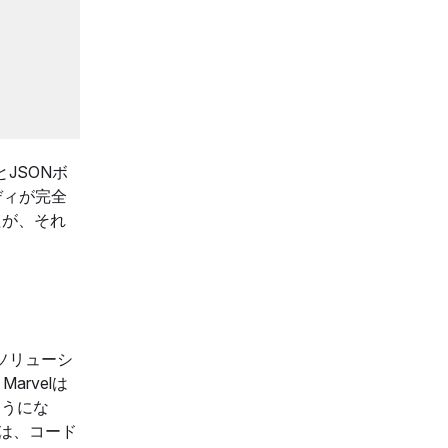
JSONボ
ディが完全
たが、それ
のソリューシ
Marvelは
ようにな
彼は、コード