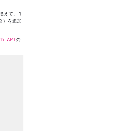
換えて、 1
タ）を追加
の
ch API