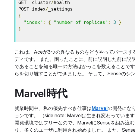
GET _cluster
/
health

POST index
/
{
"index"
:
{
"number_of_replicas"
:
3
}
}
これは、Aceが3つの異なるものをどうやってパースする
ディです。 また、困ったことに、前に説明した前に説明
であることを知る唯一の方法はかっこを数えることです
らを切り離すことができました。 そして、Senseのシンタッ
Marvel時代
就業時間中、私の優先すべき仕事は
Marvel
の開発になり
ョンです。 （side note: Marvelは生まれ変わっていま
開発環境ではフリーなので、MarvelにSenseを組み
り、多くのユーザに利用され始めました。 また、Sens