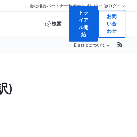
|
会社概要
パートナー
サポート
ログイン
JP
トラ
お問
イア
検索
い合
ル開
わせ
始
Elasticについて
訳)