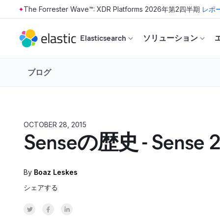
The Forrester Wave™: XDR Platforms 2026年第2四半期
レポ
Skip to main content
Elasticsearch
ソリューション
ブログ
OCTOBER 28, 2015
Senseの歴史 - Sense
By
Boaz Leskes
シェアする
Share on Twitter
Share on Facebook
Share on LinkedInr