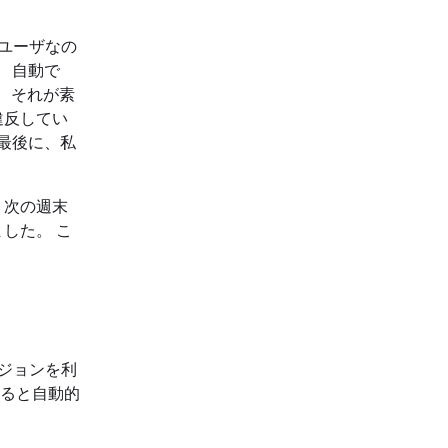
chユーザなの
 自動で
に、それが素
違反してい
最後に、私
 次の週末
ました。 こ
ージョンを利
すると自動的