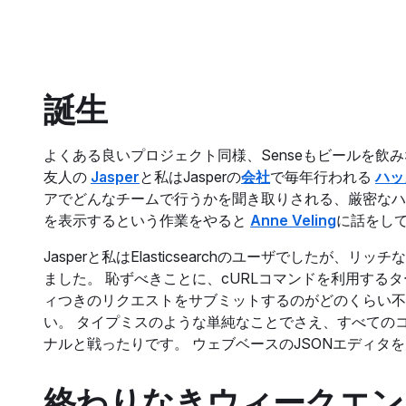
誕生
よくある良いプロジェクト同様、Senseもビールを飲
友人の
Jasper
と私はJasperの
会社
で毎年行われる
ハッ
アでどんなチームで行うかを聞き取りされる、厳密なハッカ
を表示するという作業をやると
Anne Veling
に話をし
Jasperと私はElasticsearchのユーザでしたが、
ました。 恥ずべきことに、cURLコマンドを利用する
ィつきのリクエストをサブミットするのがどのくらい不
い。 タイプミスのような単純なことでさえ、すべての
ナルと戦ったりです。 ウェブベースのJSONエディタ
終わりなきウィークエン