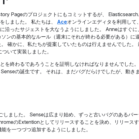
y Pageのプロジェクトにもコミットするが、 Elasticsear
をしました。 私たちは、
Ace
オンラインエディタを利用して、
トに沿ったサジェストを大なうようにしました。 Anneはすぐ
カソンの基本的なルール（週末にそれが終わる必要がある）に
た。 確かに、私たちが提案していたものは行えませんでした。 
換えについて実装しました。
とを終わるであろうことを証明しなければなりませんでした。
 Senseの誕生です。 それは、まだバグだらけでしたが、動き
日を過ごしました。 Senseは広まり始め、ずっと古いバグのあるバ
romeのExtentionとしてリリースすることを決め、リリース
ような機能を一つづつ追加するようにしました。