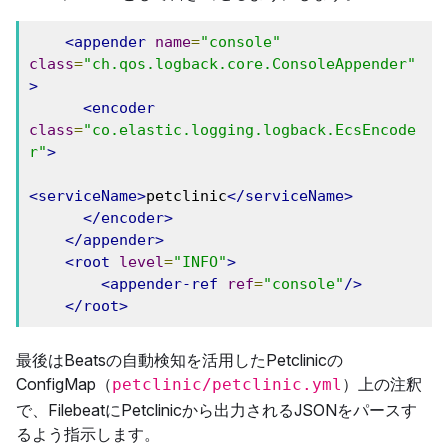
<appender
name
=
"console"
class
=
"ch.qos.logback.core.ConsoleAppender"
>
<encoder
class
=
"co.elastic.logging.logback.EcsEncode
r"
>
<serviceName>
petclinic
</serviceName>
</encoder>
</appender>
<root
level
=
"INFO"
>
<appender-ref
ref
=
"console"
/>
</root>
最後はBeatsの自動検知を活用したPetclinicの
ConfigMap（
）上の注釈
petclinic/petclinic.yml
で、FilebeatにPetclinicから出力されるJSONをパースす
るよう指示します。