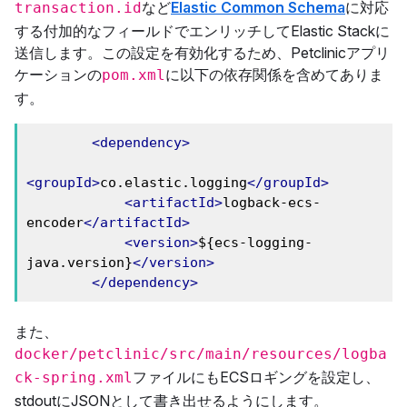
など
Elastic Common Schema
に対応
transaction.id
する付加的なフィールドでエンリッチしてElastic Stackに
送信します。この設定を有効化するため、Petclinicアプリ
ケーションの
に以下の依存関係を含めてありま
pom.xml
す。
<dependency>
<groupId>
co.elastic.logging
</groupId>
<artifactId>
logback-ecs-
encoder
</artifactId>
<version>
${ecs-logging-
java.version}
</version>
</dependency>
また、
docker/petclinic/src/main/resources/logba
ファイルにもECSロギングを設定し、
ck-spring.xml
stdoutにJSONとして書き出せるようにします。