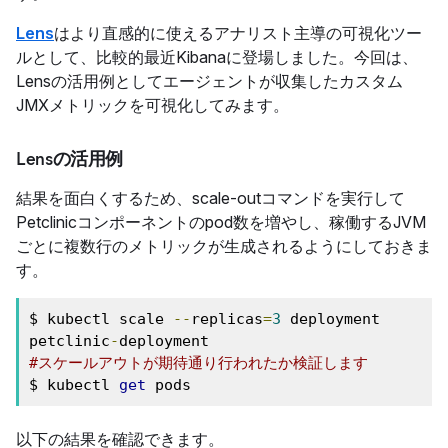
Lens
はより直感的に使えるアナリスト主導の可視化ツー
ルとして、比較的最近Kibanaに登場しました。今回は、
Lensの活用例としてエージェントが収集したカスタム
JMXメトリックを可視化してみます。
Lensの活用例
結果を面白くするため、scale-outコマンドを実行して
Petclinicコンポーネントのpod数を増やし、稼働するJVM
ごとに複数行のメトリックが生成されるようにしておきま
す。
$ kubectl scale 
--
replicas
=
3
 deployment 
petclinic
-
#スケールアウトが期待通り行われたか検証します
$ kubectl 
get
 pods
以下の結果を確認できます。