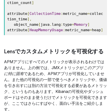
ction_count
]
attribute
[
CollectionTime
:
metric_name
=
collec
tion_time
],
   object_name
[
java
.
lang
:
type
=
Memory
]
attribute
[
HeapMemoryUsage
:
metric_name
=
heap
]
Lensでカスタムメトリックを可視化する
APMアプリにすべてのメトリックが表示されるわけでは
ありません。上の例では、JMXメトリックが
このアプリ
に特に固有
であるため、APMアプリが可視化していませ
ん。また他の可視化の一部で使うべきメトリックや、価値
を引き出すには別の方法で可視化する必要があるメトリッ
ク、というものもあります。Kibanaの可視化やダッシュ
ボードはそのまま使うだけでメトリックを可視化できます
が、ここではさらにすばやく、面白い手法をご紹介しま
す。