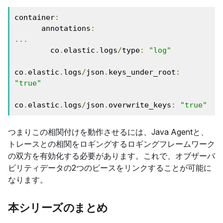
container
:
      annotations
:
...
        co
.
elastic
.
logs
/
type
:
"log"
co
.
elastic
.
logs
/
json
.
keys_under_root
:
"true"
co
.
elastic
.
logs
/
json
.
overwrite_keys
:
"true"
つまりこの相関付けを動作させるには、Java Agentと、
トレースとの相関をロギングするロギングフレームワーク
の双方を有効化する必要があります。これで、オブザーバ
ビリティデータの2つのピースをリンクすることが可能に
なります。
本シリーズのまとめ