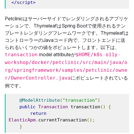
</script>
Petclinicはサーバーサイドでレンダリングされるアプリケ
ーションで、ThymeleafはSpring Bootで使用されるテン
プレートレンダリングフレームワークです。Thymeleafは
コントローラーのJavaコード内で、フロントエンドに送
られるいくつかの値をポピュレートします。以下は、
model attributeが
transaction
$HOME/k8s-o11y-
workshop/docker/petclinic/src/main/java/o
rg/springframework/samples/petclinic/owne
にポピュレートされている
r/OwnerController.java
例です。
@ModelAttribute
(
"transaction"
)
public
Transaction
 transaction
()
{
return
ElasticApm
.
currentTransaction
();
}