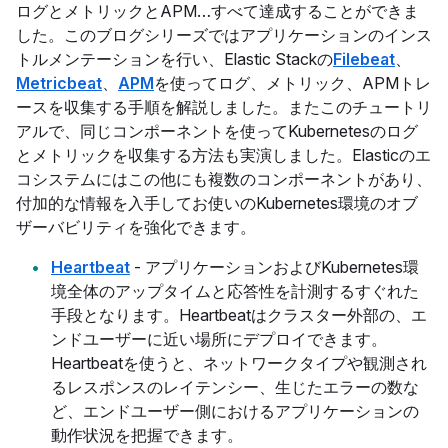
ログとメトリックとAPM…すべて達成することができま
した。このブログシリーズではアプリケーションのインス
トルメンテーションを行い、Elastic Stackの
Filebeat
、
Metricbeat
、
APM
を使ってログ、メトリック、APMトレ
ースを収集する手順を解説しました。またこのチュートリ
アルで、同じコンポーネントを使ってKubernetesのログ
とメトリックを収集する方法も実演しました。Elasticのエ
コシステムにはこの他にも複数のコンポーネントがあり、
付加的な情報を入手してお使いのKubernetes環境のオブ
ザーバビリティを強化できます。
Heartbeat
- アプリケーションおよびKubernetes環
境全体のアップタイムと応答性を計測するすぐれた
手段となります。Heartbeatはクラスター外部の、エ
ンドユーザーに近い場所にデプロイできます。
Heartbeatを使うと、ネットワークタイプや観測され
るレスポンスのレイテンシー、生じたエラーの数な
ど、エンドユーザー側におけるアプリケーションの
動作状況を把握できます。