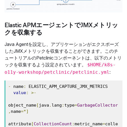
Elastic APMエージェントでJMXメトリッ
クを収集する
Java Agentを設定し、アプリケーションがエクスポーズ
したJMXメトリックを収集することができます。このチ
ュートリアルのPetclinicコンポーネントは、以下のメトリ
ックを収集するよう設定されています。
$HOME/k8s-
:
o11y-workshop/petclinic/petclinic.yml
-
 name
:
 ELASTIC_APM_CAPTURE_JMX_METRICS

value
:
>-
object_name
[
java
.
lang
:
type
=
GarbageCollector
,
name
=*]
attribute
[
CollectionCount
:
metric_name
=
colle