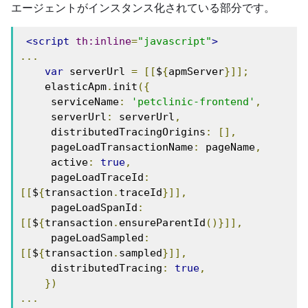
エージェントがインスタンス化されている部分です。
<script
th:inline
=
"javascript"
>
...
var
 serverUrl 
=
[[
$
{
apmServer
}]];
    elasticApm
.
init
({
     serviceName
:
'petclinic-frontend'
,
     serverUrl
:
 serverUrl
,
     distributedTracingOrigins
:
[],
     pageLoadTransactionName
:
 pageName
,
     active
:
true
,
     pageLoadTraceId
:
[[
$
{
transaction
.
traceId
}]],
     pageLoadSpanId
:
[[
$
{
transaction
.
ensureParentId
()}]],
     pageLoadSampled
:
[[
$
{
transaction
.
sampled
}]],
     distributedTracing
:
true
,
})
...