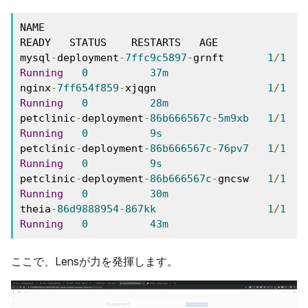
NAME                                    
READY   STATUS    RESTARTS   AGE

mysql
-
deployment
-
7ffc9c5897
-
grnft       
1
/
1
Running
0
37m
nginx
-
7ff654f859
-
xjqgn                  
1
/
1
Running
0
28m
petclinic
-
deployment
-
86b666567c
-
5m9xb
1
/
1
Running
0
9s
petclinic
-
deployment
-
86b666567c
-
76pv7
1
/
1
Running
0
9s
petclinic
-
deployment
-
86b666567c
-
gncsw   
1
/
1
Running
0
30m
theia
-
86d9888954
-
867kk
1
/
1
Running
0
43m
ここで、Lensが力を発揮します。