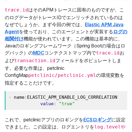
はそのAPMトレースに固有のものですが、こ
trace.id
のログデータがトレースIDでエンリッチされているのは
なぜでしょうか。まず今回の例では、
Elastic APM Java
Agent
を使っており、このエージェントが実装する
ログの
相関付け
機能が使われています。この機能は基本的に、
Javaのロギングフレームワーク（Spring Bootの場合はロ
グバック）の
MDC
コンテクストマップ内で
お
trace.id
よび
フィールドをポピュレートしま
transaction.id
す。必要な作業は、petclinic
ConfigMap
の環境変数を
petclinic/petclinic.yml
指定することだけです。
-
 name
:
ELASTIC_APM_ENABLE_LOG_CORRELATION

value
:
"true"
これで、petclinicアプリのロギングを
ECSロギング
に設定
できました。この設定は、ログエントリを
log.levelや