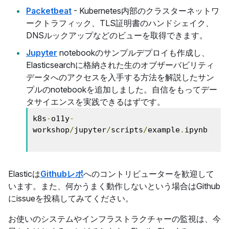
Packetbeat
- Kubernetes内部のクラスターネットワ
ークトラフィック、TLS証明書のハンドシェイク、
DNSルックアップなどのビューを取得できます。
Jupyter
notebookのサンプルデプロイも作成し、
Elasticsearchに格納された生のオブザーバビリティ
データへのアクセスを入手する方法を解説したサン
プルのnotebookを追加しました。自信をもってデー
タサイエンスを実践できるはずです。
k8s
-
o11y
-
workshop
/
jupyter
/
scripts
/
example
.
ipynb

Elasticは
Githubレポ
へのコントリビューターを歓迎して
います。また、何かうまく動作しないという場合はGithub
にissueを投稿してみてください。
お使いのシステムやインフラストラクチャーの監視は、今