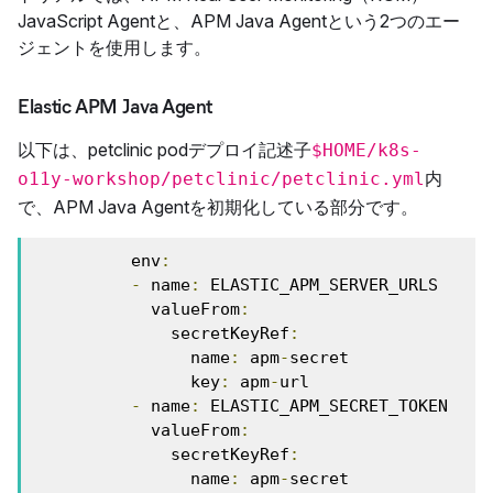
JavaScript Agentと、APM Java Agentという2つのエー
ジェントを使用します。
Elastic APM Java Agent
以下は、petclinic podデプロイ記述子
$HOME/k8s-
内
o11y-workshop/petclinic/petclinic.yml
で、APM Java Agentを初期化している部分です。
          env
:
-
 name
:
 ELASTIC_APM_SERVER_URLS

            valueFrom
:
              secretKeyRef
:
                name
:
 apm
-
secret

                key
:
 apm
-
url

-
 name
:
 ELASTIC_APM_SECRET_TOKEN

            valueFrom
:
              secretKeyRef
:
                name
:
 apm
-
secret
