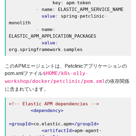
                key
:
 apm
-
token

-
 name
:
 ELASTIC_APM_SERVICE_NAME

value
:
 spring
-
petclinic
-
monolith

-
 name
:
ELASTIC_APM_APPLICATION_PACKAGES

value
:
org
.
springframework
.
samples
このAPMエージェントは、Petclinicアプリケーションの
pom.xmlファイル
$HOME/k8s-o11y-
の依存関係
workshop/docker/petclinic/pom.xml
に含まれています。
<!-- Elastic APM dependencies -->
<dependency>
<groupId>
co.elastic.apm
</groupId>
<artifactId>
apm-agent-