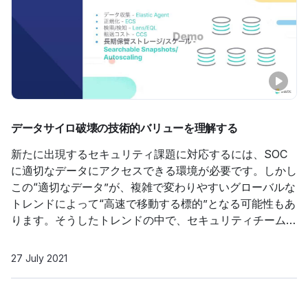
データサイロ破壊の技術的バリューを理解する
新たに出現するセキュリティ課題に対応するには、SOC
に適切なデータにアクセスできる環境が必要です。しかし
この“適切なデータ”が、複雑で変わりやすいグローバルな
トレンドによって“高速で移動する標的”となる可能性もあ
ります。そうしたトレンドの中で、セキュリティチームは
ますます多くのデータ、ひいてはさらに多種のデータを収
集する義務に追われる一方です。Elasticのソリューション
27 July 2021
なら、あらゆるセキュリティ関連データを日々の運用の中
でクラウドに大規模に、途切れることなく、またテクノロ
ジーとアプリケーションの全スタックにわたって活用する