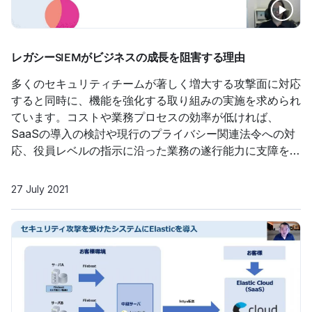
レガシーSIEMがビジネスの成長を阻害する理由
多くのセキュリティチームが著しく増大する攻撃面に対応
すると同時に、機能を強化する取り組みの実施を求められ
ています。コストや業務プロセスの効率が低ければ、
SaaSの導入の検討や現行のプライバシー関連法令への対
応、役員レベルの指示に沿った業務の遂行能力に支障をき
たすことになります。こうした状況の主導権を握るための
最初のカギとなるのが、組織のSIEMで迅速に利用できる
27 July 2021
データです。本セッションは、データの爆発的な力を解き
放ち、未来のセキュリティ課題に確実に応えるための手法
を解説します。