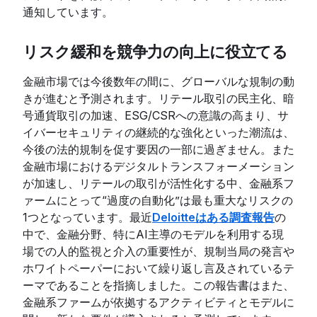
通知しています。
リスク緩和を競争力の向上に役立てる
金融市場では今後数年の間に、グローバルな規制の動
きが進むと予測されます。リテール取引の民主化、暗
号通貨取引の加速、ESG/CSRへの意識の高まり、サ
イバーセキュリティの継続的な強化といった潮流は、
今後の法的規制を促す要因の一部に過ぎません。また
金融市場におけるデジタルトランスフォーメーション
が加速し、リテールの取引が活性化する中、金融系フ
ァームにとって“過度の自動化”は最も重大なリスクの
1つとなっています。最近
Deloitteはある調査報告
の
中で、金融分野、特にAI主導のモデルを利用する現
場での人的監視と介入の重要性が、規制当局の発言や
ホワイトペーパーにおいて繰り返し言及されているテ
ーマであることを指摘しました。この報告書はまた、
金融系ファームが依拠するアクティビティとモデルに