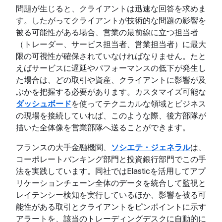
問題が生じると、クライアントは迅速な回答を求めま
す。したがってクライアントが技術的な問題の影響を
被る可能性がある場合、営業の最前線に立つ担当者
（トレーダー、サービス担当者、営業担当者）に最大
限の可視性が確保されていなければなりません。たと
えばサービスに遅延やパフォーマンスの低下が発生し
た場合は、どの取引や資産、クライアントに影響が及
ぶかを把握する必要があります。カスタマイズ可能な
ダッシュボード
を使ってテクニカルな領域とビジネス
の現場を接続していれば、このような際、後方部隊が
描いた全体像を営業部隊へ送ることができます。
フランスの大手金融機関、
ソシエテ・ジェネラル
は、
コーポレートバンキング部門と投資銀行部門でこの手
法を実践しています。同社ではElasticを活用してアプ
リケーションチェーン全体のデータを統合して監視と
レイテンシー検知を実行しているほか、影響を被る可
能性がある取引とクライアントをピンポイントに示す
アラートを、該当のトレーディングデスクに自動的に