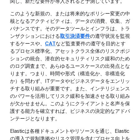
関し、新たな要件が導入されると予測しています。
このような新規の、または将来的なポリシー変更の中
核となるアクティビティは、データの消費、収集、ガ
バナンスです。そのデータツールとインフラは、トラ
ンザクションにおける
取引決済要件
の遵守状況を監視
するケースや、
CAT
など監査要件の遵守を目的とす
るプロセス標準化、アセットクラス全体のリスクポジ
ションの統合、潜在的セキュリティリスク緩和のため
のログ調査まで、あらゆるユースケースの出発点とな
ります。つまり、時間や形式（構造化か、非構造化
か）を問わず、ITデータやビジネスデータをエンリッ
チする取り組みが重要です。また、インテリジェンス
のパワーを活用してリスク緩和を加速させる取り組み
が欠かせません。このようにクライアントと名声を保
護する能力を確立すれば、ビジネスの決定的なアドバ
ンテージとなります。
Elasticは各種ドキュメントやリソースを通じ、Elastic
の導入で規制準拠やリスク管理を含むプロセス向上を