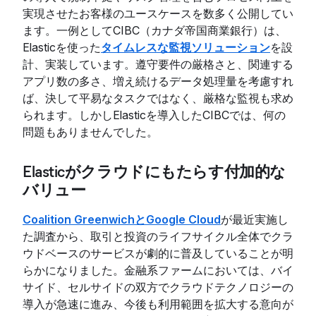
実現させたお客様のユースケースを数多く公開してい
ます。一例としてCIBC（カナダ帝国商業銀行）は、
Elasticを使った
タイムレスな監視ソリューション
を設
計、実装しています。遵守要件の厳格さと、関連する
アプリ数の多さ、増え続けるデータ処理量を考慮すれ
ば、決して平易なタスクではなく、厳格な監視も求め
られます。しかしElasticを導入したCIBCでは、何の
問題もありませんでした。
Elasticがクラウドにもたらす付加的な
バリュー
Coalition GreenwichとGoogle Cloud
が最近実施し
た調査から、取引と投資のライフサイクル全体でクラ
ウドベースのサービスが劇的に普及していることが明
らかになりました。金融系ファームにおいては、バイ
サイド、セルサイドの双方でクラウドテクノロジーの
導入が急速に進み、今後も利用範囲を拡大する意向が