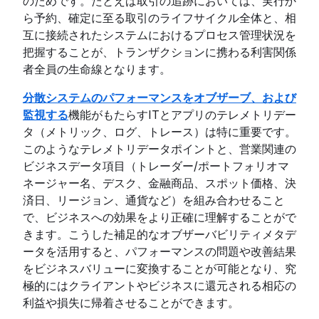
のためです。たとえば取引の追跡においては、実行か
ら予約、確定に至る取引のライフサイクル全体と、相
互に接続されたシステムにおけるプロセス管理状況を
把握することが、トランザクションに携わる利害関係
者全員の生命線となります。
分散システムのパフォーマンスをオブザーブ、および
監視する
機能がもたらすITとアプリのテレメトリデー
タ（メトリック、ログ、トレース）は特に重要です。
このようなテレメトリデータポイントと、営業関連の
ビジネスデータ項目（トレーダー/ポートフォリオマ
ネージャー名、デスク、金融商品、スポット価格、決
済日、リージョン、通貨など）を組み合わせること
で、ビジネスへの効果をより正確に理解することがで
きます。こうした補足的なオブザーバビリティメタデ
ータを活用すると、パフォーマンスの問題や改善結果
をビジネスバリューに変換することが可能となり、究
極的にはクライアントやビジネスに還元される相応の
利益や損失に帰着させることができます。