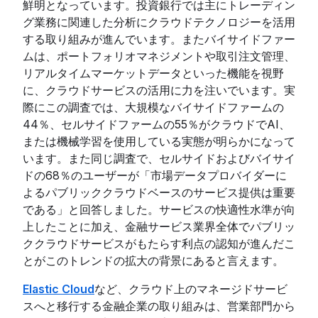
鮮明となっています。投資銀行では主にトレーディン
グ業務に関連した分析にクラウドテクノロジーを活用
する取り組みが進んでいます。またバイサイドファー
ムは、ポートフォリオマネジメントや取引注文管理、
リアルタイムマーケットデータといった機能を視野
に、クラウドサービスの活用に力を注いでいます。実
際にこの調査では、大規模なバイサイドファームの
44％、セルサイドファームの55％がクラウドでAI、
または機械学習を使用している実態が明らかになって
います。また同じ調査で、セルサイドおよびバイサイ
ドの68％のユーザーが「市場データプロバイダーに
よるパブリッククラウドベースのサービス提供は重要
である」と回答しました。サービスの快適性水準が向
上したことに加え、金融サービス業界全体でパブリッ
ククラウドサービスがもたらす利点の認知が進んだこ
とがこのトレンドの拡大の背景にあると言えます。
Elastic Cloud
など、クラウド上のマネージドサービ
スへと移行する金融企業の取り組みは、営業部門から