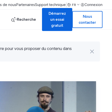
|
s de nous
Partenaires
Support technique
Connexion
FR
Démarrez
Nous
Recherche
un essai
contacter
gratuit
uvre pour vous proposer du contenu dans