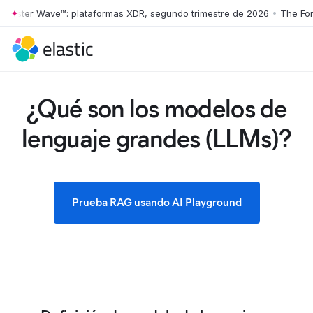
ter Wave™: plataformas XDR, segundo trimestre de 2026
•
The Forrest
Skip to main content
¿Qué son los modelos de
lenguaje grandes (LLMs)?
Prueba RAG usando AI Playground