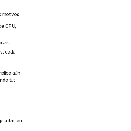
s motivos:
 de CPU,
icas.
es, cada
mplica aún
ando tus
ejecutan en