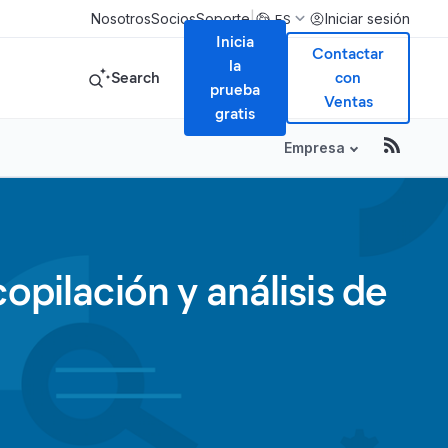
|
Nosotros
Socios
Soporte
Iniciar sesión
ES
Inicia
Contactar
la
Search
con
prueba
Ventas
gratis
Empresa
opilación y análisis de