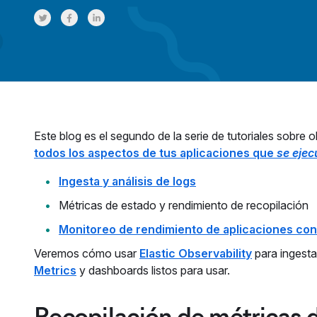
Share on Twitter
Share on Facebook
Share on LinkedInr
Este blog es el segundo de la serie de tutoriales sobr
todos los aspectos de tus aplicaciones que
se ejec
Ingesta y análisis de logs
Métricas de estado y rendimiento de recopilación
Monitoreo de rendimiento de aplicaciones con
Veremos cómo usar
Elastic Observability
para ingesta
Metrics
y dashboards listos para usar.
Recopilación de métricas 