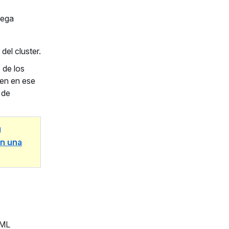
iega
del cluster.
 de los
ten en ese
 de
g
on una
AML