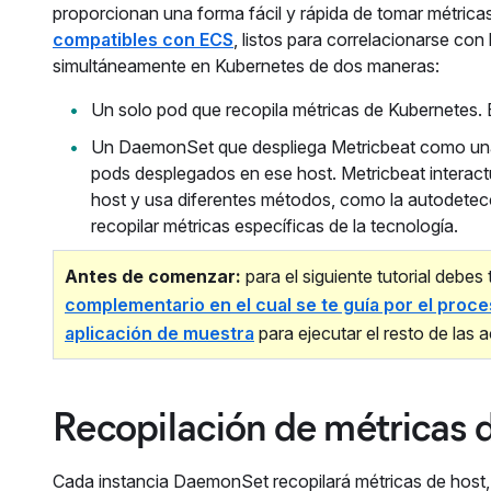
proporcionan una forma fácil y rápida de tomar métrica
compatibles con ECS
, listos para correlacionarse co
simultáneamente en Kubernetes de dos maneras:
Un solo pod que recopila métricas de Kubernetes. Es
Un DaemonSet que despliega Metricbeat como una s
pods desplegados en ese host. Metricbeat interac
host y usa diferentes métodos, como la autodetecc
recopilar métricas específicas de la tecnología.
Antes de comenzar:
para el siguiente tutorial deb
complementario en el cual se te guía por el proc
aplicación de muestra
para ejecutar el resto de las a
Recopilación de métricas 
Cada instancia DaemonSet recopilará métricas de host