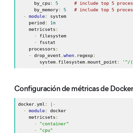
      by_cpu
:
5
# include top 5 proces
      by_memory
:
5
# include top 5 proces
-
module
:
 system

    period
:
1m
    metricsets
:
-
 filesystem

-
 fsstat

    processors
:
-
 drop_event
.
when
.
regexp
:
        system
.
filesystem
.
mount_point
:
'^/(
Configuración de métricas de Docke
docker
.
yml
:
|-
-
module
:
 docker

    metricsets
:
-
"container"
-
"cpu"