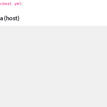
:
cbeat.yml
a (host)