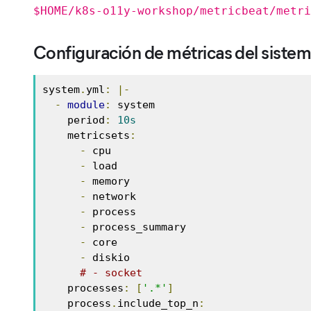
$HOME/k8s-o11y-workshop/metricbeat/metri
Configuración de métricas del sistem
system
.
yml
:
|-
-
module
:
 system

    period
:
10s
    metricsets
:
-
 cpu

-
 load

-
 memory

-
 network

-
 process

-
 process_summary

-
 core

-
 diskio

# - socket
    processes
:
[
'.*'
]
    process
.
include_top_n
: