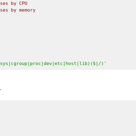
ses by CPU
ses by memory
sys|cgroup|proc|dev|etc|host|lib)($|/)'
r