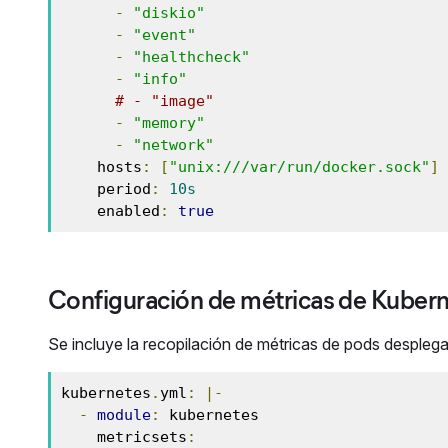
-
"diskio"
-
"event"
-
"healthcheck"
-
"info"
# - "image"
-
"memory"
-
"network"
    hosts
:
[
"unix:///var/run/docker.sock"
]
    period
:
10s
    enabled
:
true
Configuración de métricas de Kuber
Se incluye la recopilación de métricas de pods desplega
kubernetes
.
yml
:
|-
-
module
:
 kubernetes

    metricsets
: