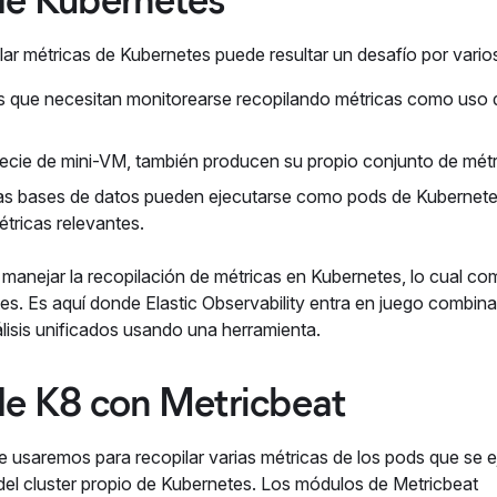
ilar métricas de Kubernetes puede resultar un desafío por vario
s que necesitan monitorearse recopilando métricas como uso
cie de mini-VM, también producen su propio conjunto de métr
 las bases de datos pueden ejecutarse como pods de Kubernet
étricas relevantes.
 manejar la recopilación de métricas en Kubernetes, lo cual co
es. Es aquí donde Elastic Observability entra en juego combin
álisis unificados usando una herramienta.
de K8 con Metricbeat
 usaremos para recopilar varias métricas de los pods que se 
s del cluster propio de Kubernetes. Los módulos de Metricbeat