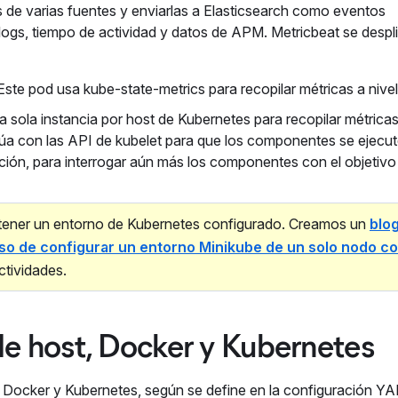
s de varias fuentes y enviarlas a Elasticsearch como eventos
n logs, tiempo de actividad y datos de APM. Metricbeat se despl
te pod usa kube-state-metrics para recopilar métricas a nivel 
ola instancia por host de Kubernetes para recopilar métricas
túa con las API de kubelet para que los componentes se ejecu
ión, para interrogar aún más los componentes con el objetivo
es tener un entorno de Kubernetes configurado. Creamos un
blo
eso de configurar un entorno Minikube de un solo nodo c
ctividades.
de host, Docker y Kubernetes
, Docker y Kubernetes, según se define en la configuración Y