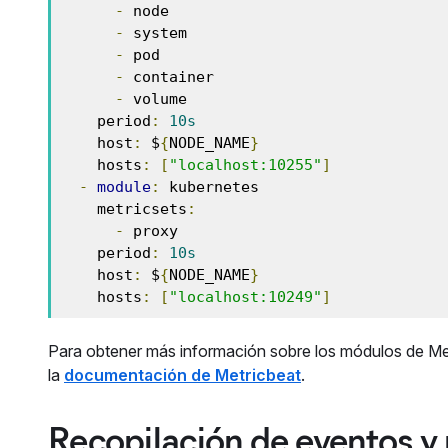
-
 node

-
 system

-
 pod

-
 container

-
 volume

    period
:
10s
    host
:
 $
{
NODE_NAME
}
    hosts
:
[
"localhost:10255"
]
-
module
:
 kubernetes

    metricsets
:
-
 proxy

    period
:
10s
    host
:
 $
{
NODE_NAME
}
    hosts
:
[
"localhost:10249"
]
Para obtener más información sobre los módulos de Metr
la
documentación de Metricbeat
.
Recopilación de eventos y