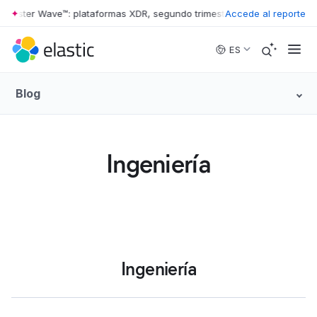
ester Wave™: plataformas XDR, segundo trimestre de 2026
Accede al reporte
•
The Forres
Skip to main content
ES
Blog
Ingeniería
Ingeniería