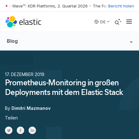
er Wave™: XDR Platforms, 2. Quartal 2026
•
The Forrester Wave™: XDR P
Bericht holen
Skip to main content
DE
Blog
17. DEZEMBER 2019
Prometheus-Monitoring in großen
Deployments mit dem Elastic Stack
By
Dimitri Mazmanov
Teilen
Share on Twitter
Share on Facebook
Share on LinkedInr