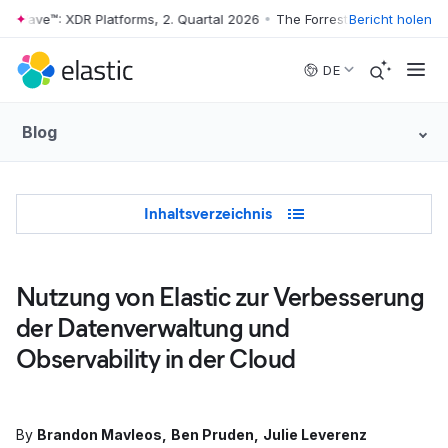
r Wave™: XDR Platforms, 2. Quartal 2026
•
The Forrester Wave™: XDR Pl
Bericht holen
Skip to main content
DE
Blog
Table of Contents
Inhaltsverzeichnis
Nutzung von Elastic zur Verbesserung
der Datenverwaltung und
Observability in der Cloud
By
Brandon Mavleos
Ben Pruden
Julie Leverenz