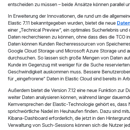
entscheiden zu müssen – beide Ansätze können parallel u
In Erweiterung der Innovationen, die rund um die allgem
Elastic 7.11 bekanntgegeben wurden, bietet die neue
Daten
einer „Technical Preview“, ein optimales Sucherlebnis und 
Daten recherchieren zu können, ohne dass dies die TCO in d
Daten können Kunden Rechenressourcen von Speicherres
Google Cloud Storage und Microsoft Azure Storage und and
durchsuchen. So lassen sich große Mengen von Daten auf
Kunde im Gegenzug mit weniger für die Suche reservierten
Geschwindigkeit auskommen muss. Bessere Benutzeroberflä
für „eingefrorene“ Daten in Elastic Cloud sind bereits in Ar
Außerdem bietet die Version 7.12 eine neue Funktion zur 
weiter Daten analysieren können, während länger dauernd
Kernversprechen der Elastic-Technologie gehört es, dass N
sprichwörtliche Nadel im Heuhaufen finden. Dazu sind mit
Kibana-Dashboard erforderlich, die jetzt in den Hintergru
Verwaltung von Such-Sessions können sich die Nutzer jed