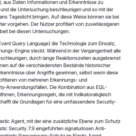
ist, aus Daten Informationen und Erkenntnisse zu
und die Untersuchung beschleunigen und so mit der
ns Tageslicht bringen. Auf diese Weise können sie bei
ter vorgehen. Der Nutzer profitiert von zuverlässigeren
beit bei diesen Untersuchungen.
(Event Query Language) die Technologie zum Einsatz,
ennungs-Engine steckt. Während in der Vergangenheit alle
schleunigen, durch lange Reaktionszeiten ausgebremst
onen auf die verschiedensten Bestände historischer
kenntnisse über Angriffe gewinnen, selbst wenn diese
rofitieren von mehreren Erkennungs- und
ity-Anwendungsfällen. Die Kombination aus EQL-
thmen, Erkennungsregeln, die mit Indikatorabgleich
chafft die Grundlagen für eine umfassendere Security-
Elastic Agent, mit der eine zusätzliche Ebene zum Schutz
ic Security 7.9 eingeführten signaturlosen Anti-
entierte Ransomware-Schutz im Elastic Agent