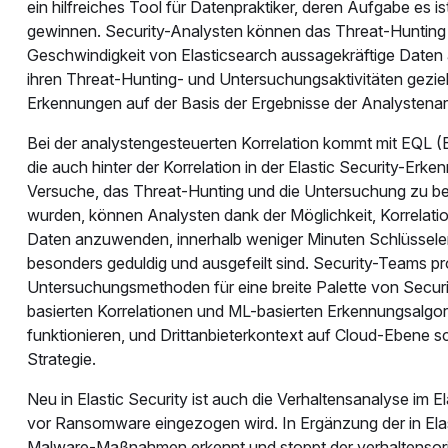
ein hilfreiches Tool für Datenpraktiker, deren Aufgabe es 
gewinnen. Security-Analysten können das Threat-Hunting 
Geschwindigkeit von Elasticsearch aussagekräftige Daten a
ihren Threat-Hunting- und Untersuchungsaktivitäten geziel
Erkennungen auf der Basis der Ergebnisse der Analystenar
Bei der analystengesteuerten Korrelation kommt mit EQL 
die auch hinter der Korrelation in der Elastic Security-Erk
Versuche, das Threat-Hunting und die Untersuchung zu be
wurden, können Analysten dank der Möglichkeit, Korrelati
Daten anzuwenden, innerhalb weniger Minuten Schlüsseler
besonders geduldig und ausgefeilt sind. Security-Teams p
Untersuchungsmethoden für eine breite Palette von Secur
basierten Korrelationen und ML-basierten Erkennungsalgori
funktionieren, und Drittanbieterkontext auf Cloud-Ebene s
Strategie.
Neu in Elastic Security ist auch die Verhaltensanalyse im 
vor Ransomware eingezogen wird. In Ergänzung der in Elast
Malware-Maßnahmen erkennt und stoppt der verhaltensori