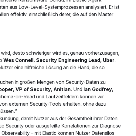
en aus Low-Level-Systemprozessen analysiert. Er ist
n effektiv, einschließlich derer, die auf den Master
wird, desto schwieriger wird es, genau vorherzusagen,
so
Wes Connell, Security Engineering Lead, Uber
.
 Nutzer eine hilfreiche Lösung an die Hand, die so
Suchen in großen Mengen von Security-Daten zu
oper, VP of Security, Anitian
. Und
Ian Godfrey,
 Schema-on-Read und Laufzeitfeldern können wir
 von externen Security-Tools erhalten, ohne dazu
müssen.“
erkundung, damit Nutzer aus der Gesamtheit ihrer Daten
c Security oder ausgefeilte Korrelationen zur Diagnose
bservability – mit Elastic können Nutzer Datensilos