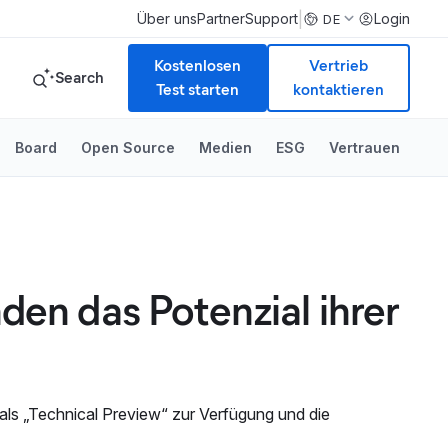
|
Über uns
Partner
Support
Login
DE
Kostenlosen
Vertrieb
Search
Test starten
kontaktieren
Board
Open Source
Medien
ESG
Vertrauen
nden das Potenzial ihrer
als „Technical Preview“ zur Verfügung und die