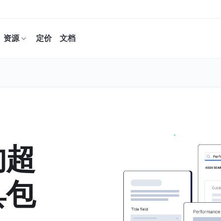
资源
定价
文档
的超
具包