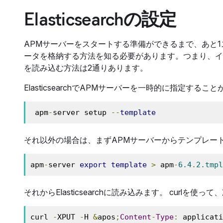
Elasticsearchの設定
APMサーバーをスタートする準備ができるまで、あと1ステップ
ータを格納する方法を知る必要があります。つまり、イ
を読み込む方法は2通りあります。
ElasticsearchでAPMサーバーを一時的に指定す
 apm
-
server setup 
--
template
それ以外の場合は、まずAPMサーバーからテンプレー
apm
-
server 
export
template
>
 apm
-
6.4
.
2.tmpl
それからElasticsearchに読み込みます。 curlを使
curl 
-
XPUT 
-
H 
&
apos
;
Content
-
Type
:
 applicati