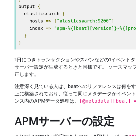
output 
{
  elasticsearch 
{
    hosts 
=>
[
"elasticsearch:9200"
]
    index 
=>
"apm-%{[beat][version]}-%{[pro
}
}
1日につきトランザクションやスパンなどの1イベントタ
サーバー設定が生成するときと同様です。 ソースマッ
正します。
注意深く見ている人は、beatへのリファレンスは何を
上に構築されており、従って同じメタデータがイベント内で
ンス内のAPMデータ処理は、
[@metadata][beat] 
APMサーバーの設定