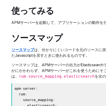
使ってみる
APMサーバーを起動して、アプリケーションの動作を
ソースマップ
ソースマップ
は、分かりにくいコードを元のソースに戻
たJavascriptを戻すときに使われるものです。
ソースマップは、APMサーバーの出力がElasticsearc
かにかかわらず、APMサーバーがこれを使うためにそ
は、
を次の
rum.source_mapping.elasticsearch
apm
-
server
:
  rum
:
    source_mapping
:
      elasticsearch
: