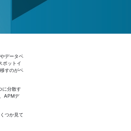
やデータベ
スポットイ
移すのがベ
一つに分散す
、APMデ
いくつか見て