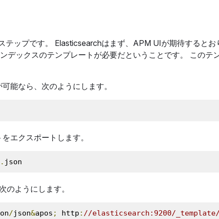
です。 Elasticsearchはまず、APM UIが期待するとお
ンデックスのテンプレートが必要だということです。 このテ
ることが可能なら、次のようにします。
トをエクスポートします。
.
json
って、次のようにします。
on
/
json
&
apos
;
 http
:
//elasticsearch:9200/_template