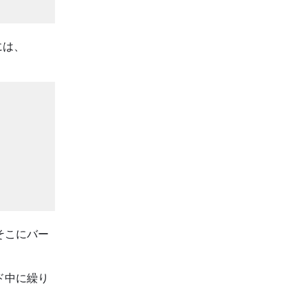
には、
そこにバー
ード中に繰り