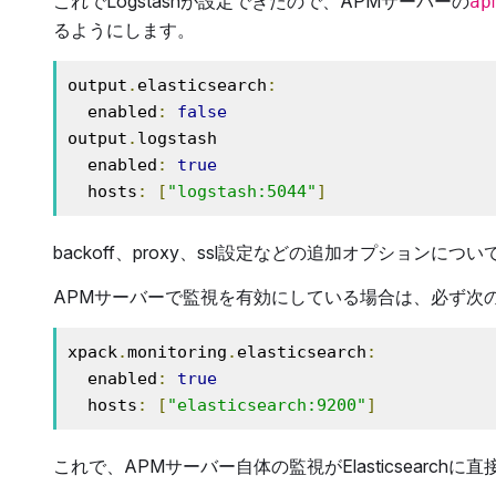
これでLogstashが設定できたので、APMサーバーの
ap
るようにします。
output
.
elasticsearch
:
  enabled
:
false
output
.
logstash

  enabled
:
true
  hosts
:
[
"logstash:5044"
]
backoff、proxy、ssl設定などの追加オプションについ
APMサーバーで監視を有効にしている場合は、必ず次
xpack
.
monitoring
.
elasticsearch
:
  enabled
:
true
  hosts
:
[
"elasticsearch:9200"
]
これで、APMサーバー自体の監視がElasticsearc