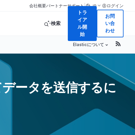
|
会社概要
パートナー
サポート
ログイン
JP
トラ
お問
イア
検索
い合
ル開
わせ
始
Elasticについて
aを通してデータを送信するに