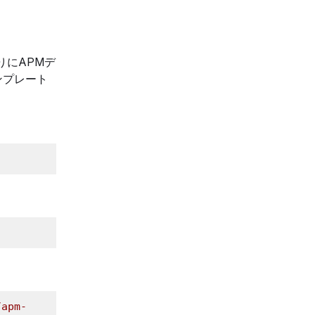
りにAPMデ
ンプレート
/apm-