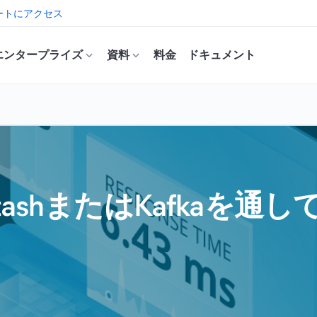
ートにアクセス
エンタープライズ
資料
料金
ドキュメント
LogstashまたはKafk