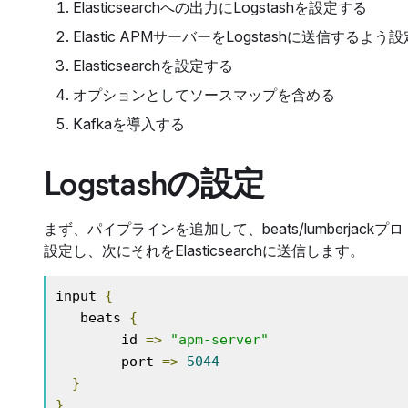
Elasticsearchへの出力にLogstashを設定する
Elastic APMサーバーをLogstashに送信するよう
Elasticsearchを設定する
オプションとしてソースマップを含める
Kafkaを導入する
Logstashの設定
まず、パイプラインを追加して、beats/lumberjac
設定し、次にそれをElasticsearchに送信します。
input 
{
   beats 
{
        id 
=>
"apm-server"
        port 
=>
5044
}
}