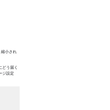
、縮小され
hにどう届く
ージ設定