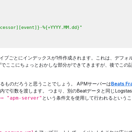
cessor][event]}-%{+YYYY.MM.dd}"
イプごとにインデックスが1件作成されます。これは、デフォル
プでここにちょっとおかしな部分ができてきますが、後でこの
するものだろうと思うことでしょう。 APMサーバーは
Beats F
引数を渡します。 つまり、別のBeatデータと同じLogsta
という条件文を使用して行われるというこ
== "apm-server"