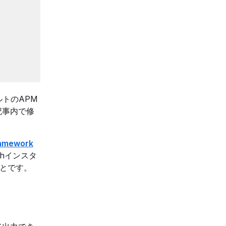
トのAPM
記事内で修
ramework
shインスタ
とです。