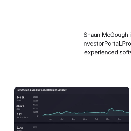
Shaun McGough is 
InvestorPortaLPro
experienced softw