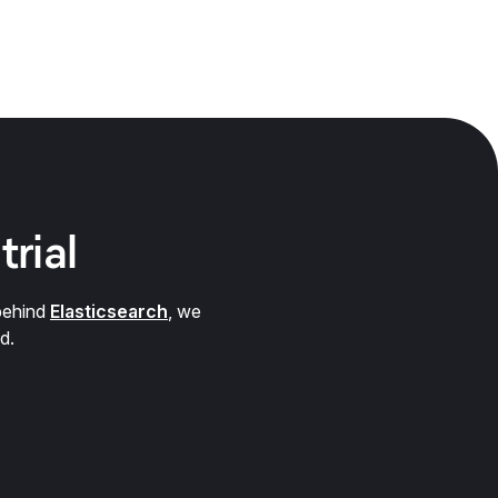
trial
behind
Elasticsearch
, we
d.