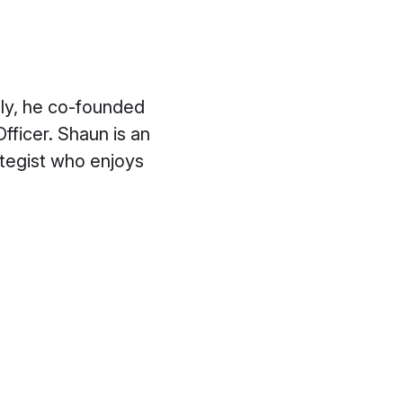
sly, he co-founded
ficer. Shaun is an
ategist who enjoys