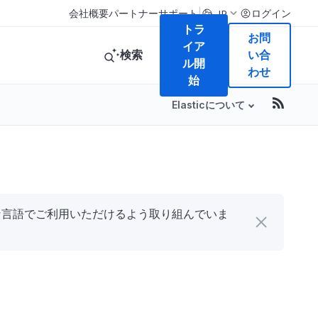
|
会社概要
パートナー
サポート
ログイン
JP
トラ
お問
イア
検索
い合
ル開
わせ
始
Elasticについて
まな言語でご利用いただけるよう取り組んでいま