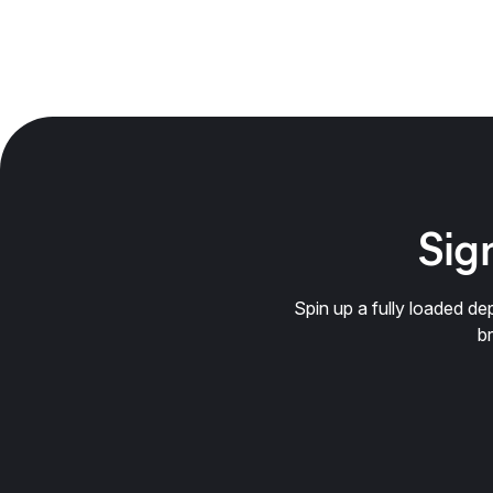
Sign
Spin up a fully loaded 
b