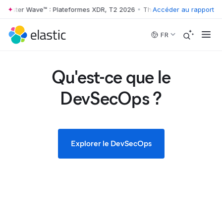
ster Wave™ : Plateformes XDR, T2 2026
•
The Forrester Wave™ : Platef
Accéder au rapport
Skip to main content
FR
Qu'est-ce que le
DevSecOps ?
Explorer le DevSecOps