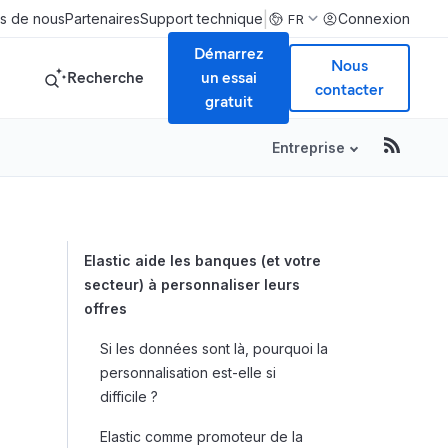
|
s de nous
Partenaires
Support technique
Connexion
FR
Démarrez
Nous
Recherche
un essai
contacter
gratuit
Entreprise
Table of Conte
Elastic aide les banques (et votre
secteur) à personnaliser leurs
offres
Si les données sont là, pourquoi la
personnalisation est-elle si
difficile ?
Elastic comme promoteur de la