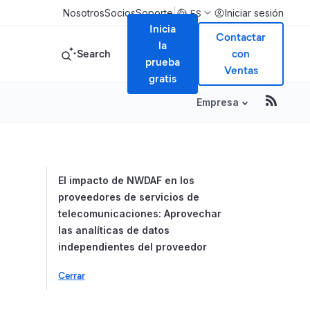
|
Nosotros
Socios
Soporte
Iniciar sesión
ES
Inicia
Contactar
la
Search
con
prueba
Ventas
gratis
Empresa
Table of Conte
El impacto de NWDAF en los
proveedores de servicios de
telecomunicaciones: Aprovechar
las analíticas de datos
independientes del proveedor
Cerrar