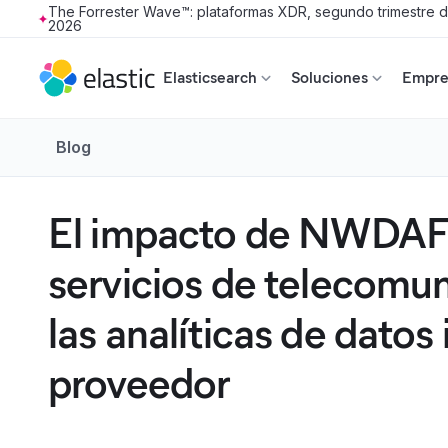
The Forrester Wave™: plataformas XDR, segundo trimestre 
2026
Skip to main content
Elasticsearch
Soluciones
Empres
Blog
El impacto de NWDAF 
servicios de telecomu
las analíticas de dato
proveedor