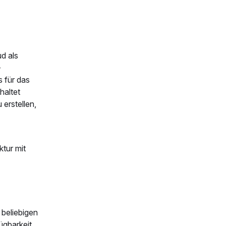
ud als
-
s für das
haltet
 erstellen,
ktur mit
 beliebigen
ügbarkeit