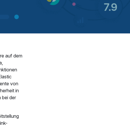
ere auf dem
a,
unktionen
lastic
nente von
herheit in
 bei der
tstellung
ink-