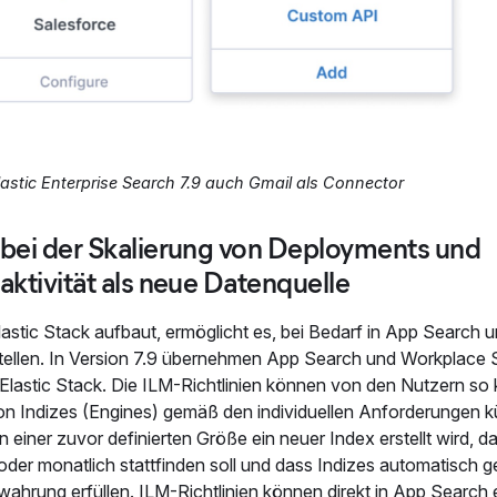
lastic Enterprise Search 7.9 auch Gmail als Connector
bei der Skalierung von Deployments und
ktivität als neue Datenquelle
astic Stack aufbaut, ermöglicht es, bei Bedarf in App Search 
tellen. In Version 7.9 übernehmen App Search und Workplace 
lastic Stack. Die ILM-Richtlinien können von den Nutzern so k
von Indizes (Engines) gemäß den individuellen Anforderungen 
n einer zuvor definierten Größe ein neuer Index erstellt wird, d
 oder monatlich stattfinden soll und dass Indizes automatisch g
hrung erfüllen. ILM-Richtlinien können direkt in App Search e