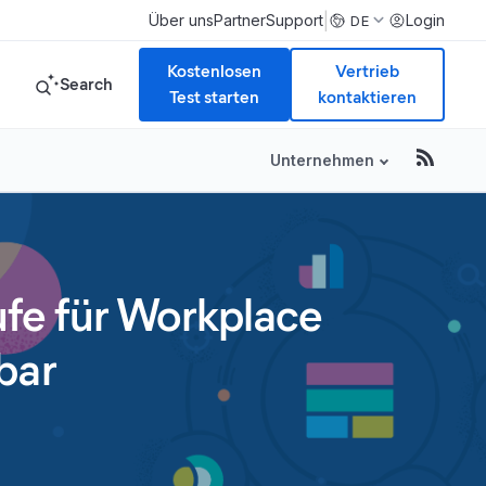
|
Über uns
Partner
Support
Login
DE
Kostenlosen
Vertrieb
Search
Test starten
kontaktieren
Unternehmen
tufe für Workplace
bar