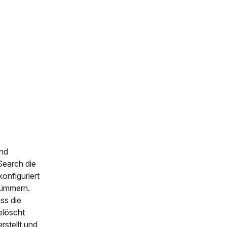
und
Search die
onfiguriert
kümmern.
ass die
elöscht
rstellt und