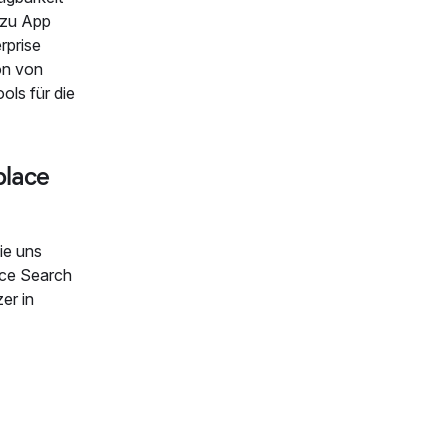
 zu App
rprise
on von
ols für die
place
ie uns
lace Search
er in