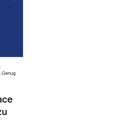
.
n. Genug
ace
zu