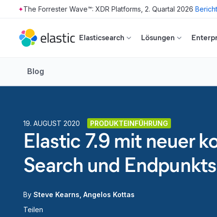
The Forrester Wave™: XDR Platforms, 2. Quartal 2026
Berich
Skip to main content
Elasticsearch
Lösungen
Enterpr
Blog
19. AUGUST 2020
PRODUKTEINFÜHRUNG
Elastic 7.9 mit neuer k
Search und Endpunktsi
By
Steve Kearns
Angelos Kottas
Teilen