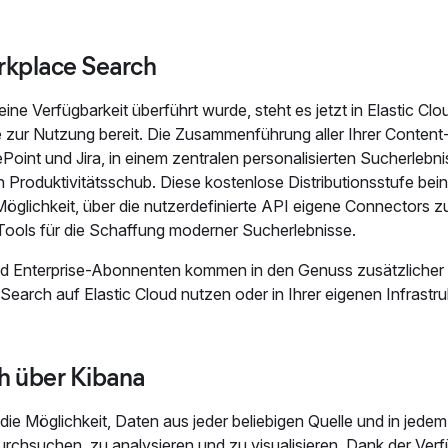
orkplace Search
e Verfügbarkeit überführt wurde, steht es jetzt in Elastic Clo
 zur Nutzung bereit. Die Zusammenführung aller Ihrer Content
oint und Jira, in einem zentralen personalisierten Sucherlebni
roduktivitätsschub. Diese kostenlose Distributionsstufe bein
öglichkeit, über die nutzerdefinierte API eigene Connectors zu
ools für die Schaffung moderner Sucherlebnisse.
und Enterprise-Abonnenten kommen in den Genuss zusätzlicher
arch auf Elastic Cloud nutzen oder in Ihrer eigenen Infrastru
ch über Kibana
 die Möglichkeit, Daten aus jeder beliebigen Quelle und in jedem
rchsuchen, zu analysieren und zu visualisieren. Dank der Verf