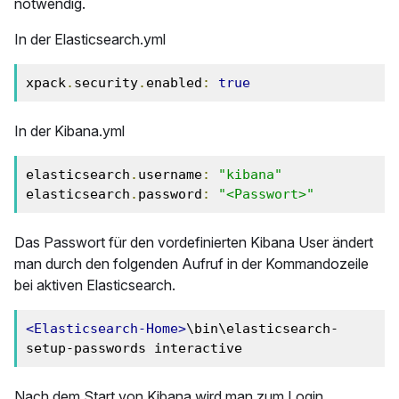
notwendig.
In der Elasticsearch.yml
xpack
.
security
.
enabled
:
true
In der Kibana.yml
elasticsearch
.
username
:
"kibana"
elasticsearch
.
password
:
"<Passwort>"
Das Passwort für den vordefinierten Kibana User ändert
man durch den folgenden Aufruf in der Kommandozeile
bei aktiven Elasticsearch.
<Elasticsearch-Home>
\bin\elasticsearch-
setup-passwords interactive
Nach dem Start von Kibana wird man zum Login