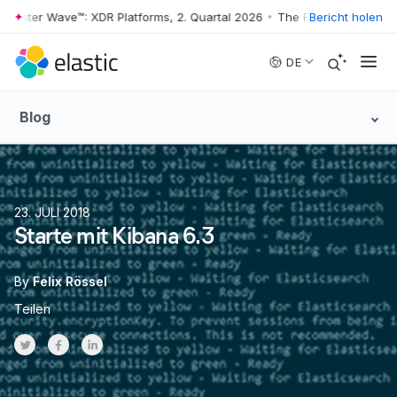
ester Wave™: XDR Platforms, 2. Quartal 2026
•
The Forrester Wave™: XD
Bericht holen
Skip to main content
DE
Blog
23. JULI 2018
Starte mit Kibana 6.3
By
Felix Rössel
Teilen
Share on Twitter
Share on Facebook
Share on LinkedInr