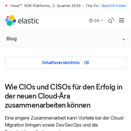
er Wave™: XDR Platforms, 2. Quartal 2026
•
The Forrester Wave™: XDR P
Bericht holen
Skip to main content
DE
Blog
Table of Contents
Inhaltsverzeichnis
Wie CIOs und CISOs für den Erfolg in
der neuen Cloud-Ära
zusammenarbeiten können
Eine engere Zusammenarbeit kann Vorteile bei der Cloud-
Migration bringen sowie DevSecOps und die